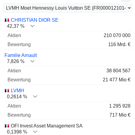
Name
Aktien
%
Bewertung
CHRISTIAN DIOR SE
42,37 %
210 070 000
116 Mrd. €
Familie Arnault
7,826 %
38 804 567
21 477 Mio €
LVMH
0,2614 %
1 295 928
717 Mio €
OFI Invest Asset Management SA
0,1398 %