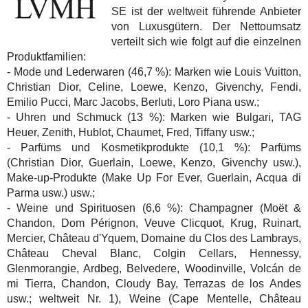
SE ist der weltweit führende Anbieter
von Luxusgütern. Der Nettoumsatz
verteilt sich wie folgt auf die einzelnen
Produktfamilien:
- Mode und Lederwaren (46,7 %): Marken wie Louis Vuitton,
Christian Dior, Celine, Loewe, Kenzo, Givenchy, Fendi,
Emilio Pucci, Marc Jacobs, Berluti, Loro Piana usw.;
- Uhren und Schmuck (13 %): Marken wie Bulgari, TAG
Heuer, Zenith, Hublot, Chaumet, Fred, Tiffany usw.;
- Parfüms und Kosmetikprodukte (10,1 %): Parfüms
(Christian Dior, Guerlain, Loewe, Kenzo, Givenchy usw.),
Make-up-Produkte (Make Up For Ever, Guerlain, Acqua di
Parma usw.) usw.;
- Weine und Spirituosen (6,6 %): Champagner (Moët &
Chandon, Dom Pérignon, Veuve Clicquot, Krug, Ruinart,
Mercier, Château d'Yquem, Domaine du Clos des Lambrays,
Château Cheval Blanc, Colgin Cellars, Hennessy,
Glenmorangie, Ardbeg, Belvedere, Woodinville, Volcán de
mi Tierra, Chandon, Cloudy Bay, Terrazas de los Andes
usw.; weltweit Nr. 1), Weine (Cape Mentelle, Château