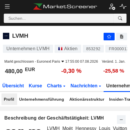
LVMH
480,00
€
-0,30 %
LVMH
Unternehmen LVMH
Aktien
853292
FR000012
Markt geschlossen -
Euronext Paris
17:55:00 07.08.2026
Veränd. 1. Jan.
EUR
-0,30 %
480,00
-25,58 %
Übersicht
Kurse
Charts
Nachrichten
Unterneh
Profil
Unternehmensführung
Aktionärsstruktur
Insider-Tr
Beschreibung der Geschäftstätigkeit: LVMH
LVMH Moët Hennessy Louis Vuitton