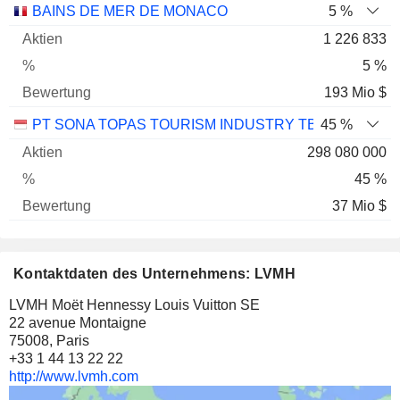
BAINS DE MER DE MONACO
5 %
1 226 833
5 %
193 Mio $
PT SONA TOPAS TOURISM INDUSTRY TBK
45 %
298 080 000
45 %
37 Mio $
Kontaktdaten des Unternehmens: LVMH
LVMH Moët Hennessy Louis Vuitton SE
22 avenue Montaigne
75008, Paris
+33 1 44 13 22 22
http://www.lvmh.com