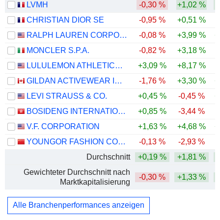
LVMH
-0,30 %
+1,02 %
CHRISTIAN DIOR SE
-0,95 %
+0,51 %
RALPH LAUREN CORPORATION
-0,08 %
+3,99 %
+
MONCLER S.P.A.
-0,82 %
+3,18 %
LULULEMON ATHLETICA INC.
+3,09 %
+8,17 %
-
GILDAN ACTIVEWEAR INC.
-1,76 %
+3,30 %
+
LEVI STRAUSS & CO.
+0,45 %
-0,45 %
+
BOSIDENG INTERNATIONAL HOLDINGS LIMITED
+0,85 %
-3,44 %
V.F. CORPORATION
+1,63 %
+4,68 %
+
YOUNGOR FASHION CO., LTD.
-0,13 %
-2,93 %
Durchschnitt
+0,19 %
+1,81 %
Gewichteter Durchschnitt nach
-0,30 %
+1,33 %
Marktkapitalisierung
Alle Branchenperformances anzeigen