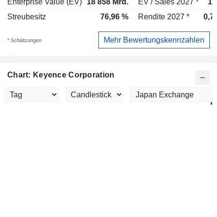
Enterprise Value (EV)
18 858 Mrd.
EV / Sales 2027 *
13
Streubesitz
76,96 %
Rendite 2027 *
0,7
Mehr Bewertungskennzahlen
* Schätzungen
Chart: Keyence Corporation