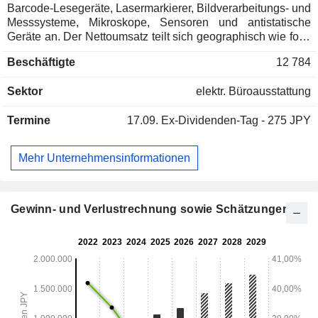
Barcode-Lesegeräte, Lasermarkierer, Bildverarbeitungs- und
Messsysteme, Mikroskope, Sensoren und antistatische
Geräte an. Der Nettoumsatz teilt sich geographisch wie folgt
auf: Japan (41,1%), China (17%), die Vereinigten Staaten
Beschäftigte
12 784
(14,7%) und andere (27,2%).
Sektor
elektr. Büroausstattung
Termine
17.09.
Ex-Dividenden-Tag - 275 JPY
Mehr Unternehmensinformationen
Gewinn- und Verlustrechnung sowie Schätzungen