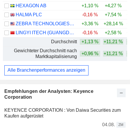
HEXAGON AB
+1,10 %
+4,27 %
HALMA PLC
-0,16 %
+7,54 %
+
ZEBRA TECHNOLOGIES CORPORATION
+3,36 %
+28,14 %
+
LINGYI ITECH (GUANGDONG) COMPANY
-0,16 %
+2,58 %
+
Durchschnitt
+1,13 %
+11,21 %
+
Gewichteter Durchschnitt nach
+0,96 %
+11,21 %
+
Marktkapitalisierung
Alle Branchenperformances anzeigen
Empfehlungen der Analysten: Keyence
Corporation
KEYENCE CORPORATION : Von Daiwa Securities zum
Kaufen aufgerüstet
04.08.
ZM