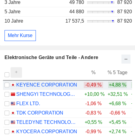
3 Jahre
49 780
87 920
5 Jahre
44 880
87 920
10 Jahre
17 537,5
87 920
Mehr Kurse
Elektronische Geräte und Teile - Andere
%
% 5 Tage
%
KEYENCE CORPORATION
-0,49 %
+4,88 %
+
SHENGYI TECHNOLOGY CO.,LTD.
+10,00 %
+32,51 %
+
FLEX LTD.
-1,06 %
+6,68 %
+
TDK CORPORATION
-0,83 %
-0,66 %
+
TELEDYNE TECHNOLOGIES INCORPORATED
+0,55 %
+5,45 %
+
KYOCERA CORPORATION
-0,99 %
+2,74 %
+