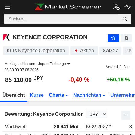
KEYENCE CORPORATION
85 110,00
¥
-0,49 %
KEYENCE CORPORATION
Kurs Keyence Corporation
Aktien
874827
JP3
Markt geschlossen -
Japan Exchange
Veränd. 1. Jan.
08:30:00 07.08.2026
JPY
-0,49 %
85 110,00
+50,16 %
Übersicht
Kurse
Charts
Nachrichten
Unterneh
Bewertung: Keyence Corporation
Marktwert
20 641 Mrd.
KGV 2027 *
37