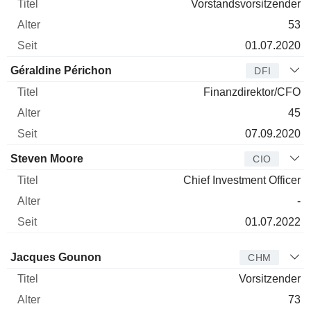
Vorstandsvorsitzender
53
01.07.2020
Géraldine Périchon
DFI
Finanzdirektor/CFO
45
07.09.2020
Steven Moore
CIO
Chief Investment Officer
-
01.07.2022
Verwaltungsratsmitglied
Titel
Alter
Seit
Jacques Gounon
CHM
Vorsitzender
73