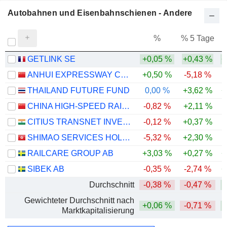
Autobahnen und Eisenbahnschienen - Andere
%
% 5 Tage
%
GETLINK SE
+0,05 %
+0,43 %
+
ANHUI EXPRESSWAY COMPANY LIMITED
+0,50 %
-5,18 %
THAILAND FUTURE FUND
0,00 %
+3,62 %
+
CHINA HIGH-SPEED RAILWAY TECHNOLOGY CO., LTD.
-0,82 %
+2,11 %
-
CITIUS TRANSNET INVESTMENT TRUST
-0,12 %
+0,37 %
SHIMAO SERVICES HOLDINGS LIMITED
-5,32 %
+2,30 %
-
RAILCARE GROUP AB
+3,03 %
+0,27 %
+
SIBEK AB
-0,35 %
-2,74 %
+
Durchschnitt
-0,38 %
-0,47 %
Gewichteter Durchschnitt nach
+0,06 %
-0,71 %
Marktkapitalisierung