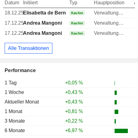
Datum
Initiiert
Typ
Hauptposition
A
18.12.25
Elisabetta de Bernardi di Valserra
Verwaltungsratsmitglied
Kaufen
17.12.25
Andrea Mangoni
Verwaltungsratsmitglied
Kaufen
17.12.25
Andrea Mangoni
Verwaltungsratsmitglied
Kaufen
Alle Transaktionen
Performance
1 Tag
+0,05 %
1 Woche
+0,43 %
Aktueller Monat
+0,43 %
1 Monat
+0,81 %
3 Monate
+0,22 %
6 Monate
+6,97 %