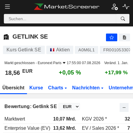
GETLINK SE
18,56
€
+0,05 %
GETLINK SE
Kurs Getlink SE
Aktien
A0M6L1
FR001053307
Markt geschlossen -
Euronext Paris
17:55:00 07.08.2026
Veränd. 1. Jan.
EUR
+0,05 %
18,56
+17,99 %
Übersicht
Kurse
Charts
Nachrichten
Unterneh
Bewertung: Getlink SE
Marktwert
10,07 Mrd.
KGV 2026 *
32,
Enterprise Value (EV)
13,62 Mrd.
EV / Sales 2026 *
7,