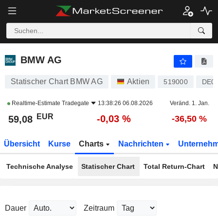
BMW AG
59,08
€
-0,03 %
BMW AG
Statischer Chart BMW AG
Aktien
519000
DE0
Realtime-Estimate
Tradegate
13:38:26 06.08.2026
Veränd. 1. Jan.
EUR
-0,03 %
59,08
-36,50 %
Übersicht
Kurse
Charts
Nachrichten
Unterneh
Technische Analyse
Statischer Chart
Total Return-Chart
N
Dauer
Zeitraum