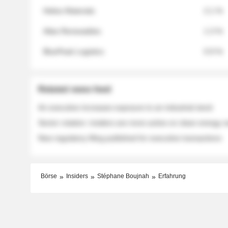
Helios Materials
2.1 %
Atlas Renewables
1.3 %
BluePeak Logistics
0.9 %
Related news feed
An executive increases exposure to an industrial stock
Sector rotation: insiders are more active on clean energy
New regulatory filing published for executive transactions
Börse
Insiders
Stéphane Boujnah
Erfahrung