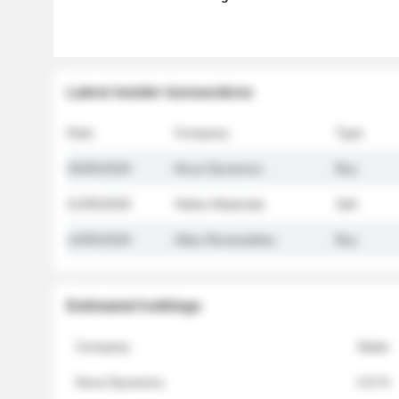
Latest insider transactions
Date
Company
Type
26/05/2026
Nova Dynamics
Buy
21/05/2026
Helios Materials
Sell
14/05/2026
Atlas Renewables
Buy
Estimated holdings
Company
Stake
Nova Dynamics
4.8 %