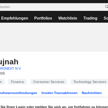
Empfehlungen
Portfolios
Watchlists
Trading
Sc
ujnah
RONEXT N.V.
026
n
Finance
Consumer Services
Technology Services
rnehmensverbindungen
Insider-Transaktionen
Nachrichten
n Sie Ihren Login oder melden Sie sich an, um fortfahren zu könne