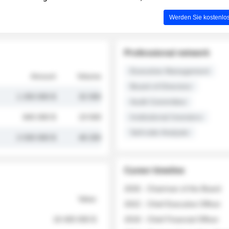
Werden Sie kostenlos
Professional network
Executive Management
Amount
Volume
Board of Directors
1 250 000 $
32 000
Audit Committee
845 000 $
19 500
Institutional Investors
Sell-side Analysts
2 030 000 $
48 200
Career timeline
2026 - Chairman of the Board
Value
2022 - Chief Executive Officer
18 400 000 $
2018 - Chief Financial Officer