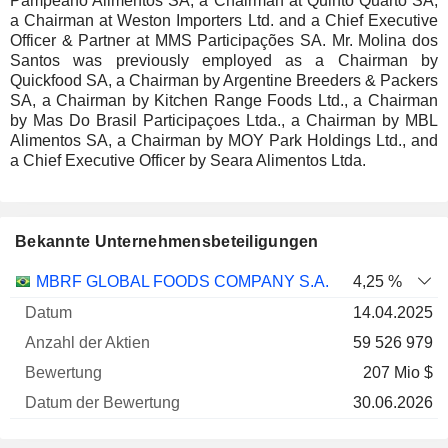
Pampeano Alimentos SA, a Chairman at Quinto Quarto SA,
a Chairman at Weston Importers Ltd. and a Chief Executive
Officer & Partner at MMS Participações SA. Mr. Molina dos
Santos was previously employed as a Chairman by
Quickfood SA, a Chairman by Argentine Breeders & Packers
SA, a Chairman by Kitchen Range Foods Ltd., a Chairman
by Mas Do Brasil Participaçoes Ltda., a Chairman by MBL
Alimentos SA, a Chairman by MOY Park Holdings Ltd., and
a Chief Executive Officer by Seara Alimentos Ltda.
Bekannte Unternehmensbeteiligungen
Anzahl
MBRF GLOBAL FOODS COMPANY S.A.
4,25 %
der
Datum der
14.04.2025
Unternehmen
Datum
Aktien
Bewertung
Bewertung
59 526 979
207 Mio $
30.06.2026