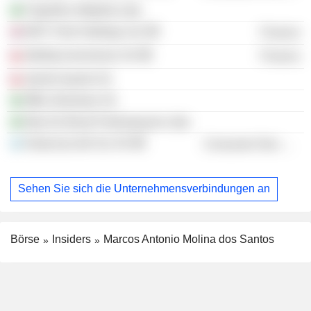
Frigorífico Mabella Ltda
MOY Park Holdings Ltd.
Finance
Marfrig Inversiones SA
Finance
Quinto Quarto SA
MBL Alimentos SA
Mas Do Brasil Participaçoes Ltda.
Estancias del Sur SA
Consumer Non-Durables
Sehen Sie sich die Unternehmensverbindungen an
Börse
Insiders
Marcos Antonio Molina dos Santos