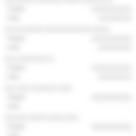
░░░░░░░░░░░░
░░░░░░░░░░
░░░ ░░ ░░░░░░ ░░░░░░░░░░░░░░ ░░░░░
░░░░░░░░░░░░
░░░░░░░░░░
░░░ ░░░░░░░░░ ░░
░░░░░░░░░░░░
░░░░░░░░░░
░░░ ░░░░ ░░░░░░░░ ░░░░
░░░░░░░░░░░░
-
░░░░░░░ ░░░░░ ░░░░░ ░░░░
░░░░░░░░░░░░
-