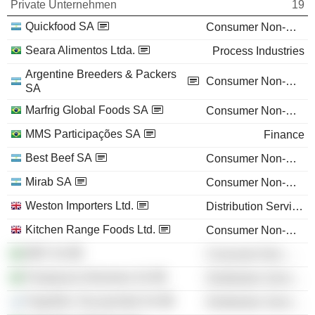
Private Unternehmen
19
Quickfood SA
Consumer Non-Durables
Seara Alimentos Ltda.
Process Industries
Argentine Breeders & Packers
Consumer Non-Durables
SA
Marfrig Global Foods SA
Consumer Non-Durables
MMS Participações SA
Finance
Best Beef SA
Consumer Non-Durables
Mirab SA
Consumer Non-Durables
Weston Importers Ltd.
Distribution Services
Kitchen Range Foods Ltd.
Consumer Non-Durables
BRF SA
Consumer Non-Durables
Pampeano Alimentos SA
Distribution Services
Frigorífico Tacuarembó SA
Distribution Services