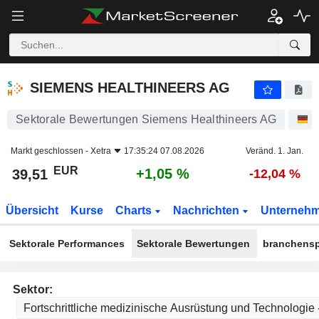
SIEMENS HEALTHINEERS AG
39,51
€
+1,0
SIEMENS HEALTHINEERS AG
Sektorale Bewertungen Siemens Healthineers AG
A
Markt geschlossen -
Xetra
17:35:24 07.08.2026
Veränd. 1. Jan.
EUR
+1,05 %
39,51
-12,04 %
Übersicht
Kurse
Charts
Nachrichten
Unterneh
Sektorale Performances
Sektorale Bewertungen
branchensp
Sektor: