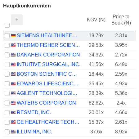
Hauptkonkurrenten
Price to
KGV (N)
Book (N)
SIEMENS HEALTHINEERS AG
19.79x
2.31x
THERMO FISHER SCIENTIFIC, INC.
29.58x
3.95x
DANAHER CORPORATION
34.32x
2.72x
INTUITIVE SURGICAL, INC.
41.56x
6.49x
BOSTON SCIENTIFIC CORPORATION
18.44x
2.59x
EDWARDS LIFESCIENCES CORPORATION
35.45x
4.92x
AGILENT TECHNOLOGIES, INC.
28.39x
5.36x
WATERS CORPORATION
82.62x
2.4x
RESMED, INC.
20.01x
4.66x
GE HEALTHCARE TECHNOLOGIES INC.
15.37x
2.61x
ILLUMINA, INC.
37.6x
8.92x