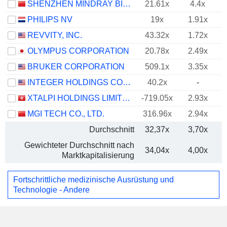
SHENZHEN MINDRAY BIO-MEDICAL ELECTRONICS CO., LTD.
21.61x
4.4x
PHILIPS NV
19x
1.91x
REVVITY, INC.
43.32x
1.72x
OLYMPUS CORPORATION
20.78x
2.49x
BRUKER CORPORATION
509.1x
3.35x
INTEGER HOLDINGS CORPORATION
40.2x
-
XTALPI HOLDINGS LIMITED
-719.05x
2.93x
MGI TECH CO., LTD.
316.96x
2.94x
Durchschnitt
32,37x
3,70x
Gewichteter Durchschnitt nach
34,04x
4,00x
Marktkapitalisierung
Fortschrittliche medizinische Ausrüstung und
Technologie - Andere