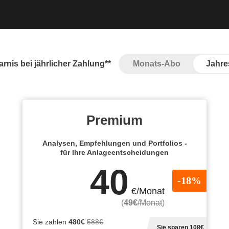
rnis bei jährlicher Zahlung**
Monats-Abo
Jahre
Premium
Analysen, Empfehlungen und Portfolios -
für Ihre Anlageentscheidungen
40
-18%
€/Monat
(
49€
/Monat
)
Sie zahlen
480€
588€
Sie sparen 108€