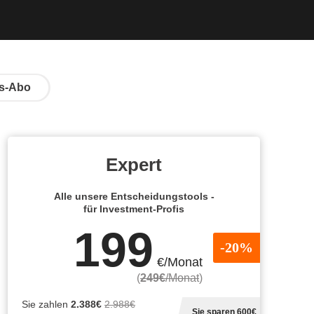
s-Abo
Expert
Alle unsere Entscheidungstools -
für Investment-Profis
199
-20%
€/Monat
(
249€
/Monat
)
Sie zahlen
2.388€
2.988€
Sie sparen 600€