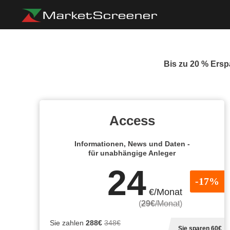
Bis zu 20 % Erspa
Access
Informationen, News und Daten -
für unabhängige Anleger
24
-17%
€/Monat
(
29€
/Monat
)
Sie zahlen
288€
348€
Sie sparen 60€