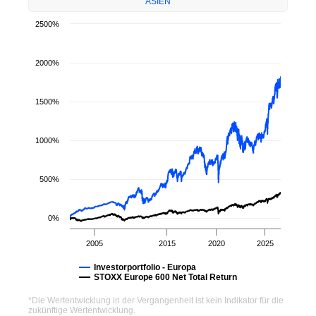
ASIEN
2500%
2000%
1500%
1000%
500%
0%
2005
2015
2020
2025
Investorportfolio - Europa
STOXX Europe 600 Net Total Return
*Die Wertentwicklung in der Vergangenheit ist kein Indikator für die
zukünftige Wertentwicklung.