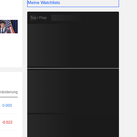
Meine Watchlists
Top / Flop
ränderung
0.000
-0.022