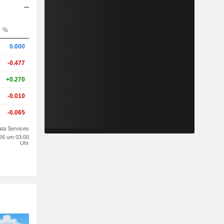
%
0.000
-0.477
+0.270
-0.010
-0.065
ta Services
026 um 03:00
Uhr