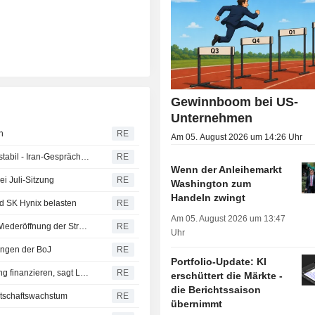
Gewinnboom bei US-
Unternehmen
n
RE
Am 05. August 2026 um 14:26 Uhr
Asiatische Aktien geben nach Tech-Rücksetzer nach, Öl stabil - Iran-Gespräche bleiben im Fokus
RE
Wenn der Anleihemarkt
ei Juli-Sitzung
RE
Washington zum
Handeln zwingt
d SK Hynix belasten
RE
Am 05. August 2026 um 13:47
Gold erreicht Sieben-Wochen-Hoch dank Hoffnung auf Wiederöffnung der Straße von Hormus
RE
Uhr
ungen der BoJ
RE
Portfolio-Update: KI
Japans Notenbank-ETF-Bestände könnten Steuersenkung finanzieren, sagt LDP-Funktionär
RE
erschüttert die Märkte -
die Berichtssaison
rtschaftswachstum
RE
übernimmt