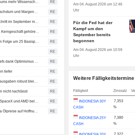
Großbritannien will durch Ausweitung des Forschungsvisums mehr Wissenschaftler ins Land holen
RE
Am 04. August 2026 um 12:46
Uhr
Block hebt Gewinnprognose für 2026 dank Cash-App-Wachstum und Margenverbesserung an
RE
Brasilien senkt Leitzins erneut um 25 Basispunkte, Zinsschritt im September möglich
RE
Für die Fed hat der
Kampf um den
Corpay hebt Jahresprognosen an und verkauft nicht zum Kerngeschäft gehörendes britisches Fahrzeugzahlungs-Geschäft
RE
September bereits
begonnen
Brasiliens Zentralbank senkt Leitzins bei vierter Sitzung in Folge um 25 Basispunkte
RE
Am 04. August 2026 um 10:59
RE
Uhr
Yen legt nach historischer Intervention zu, Dollar nahe Tiefs dank Optimismus über Iran-Gespräche
RE
n tiefer
RE
Weitere Fälligkeitstermine
Blocks Gewinn im zweiten Quartal steigt, da die Konsumausgaben robust bleiben
RE
Fälligkeit
Zinssatz
Ve
n nicht nachlässt
RE
7,353
Dow schließt auf Rekordhoch dank Nahost-Optimismus; SpaceX und AMD belasten Nasdaq
RE
INDONESIA 30Y
%
CASH
TREASURIES-Renditen von US-Staatsanleihen fallen, da Ölpreise auf Hoffnung zur Straße von Hormuz nachgeben
RE
7,380
INDONESIA 25Y
%
CASH
7,322
INDONESIA 20Y