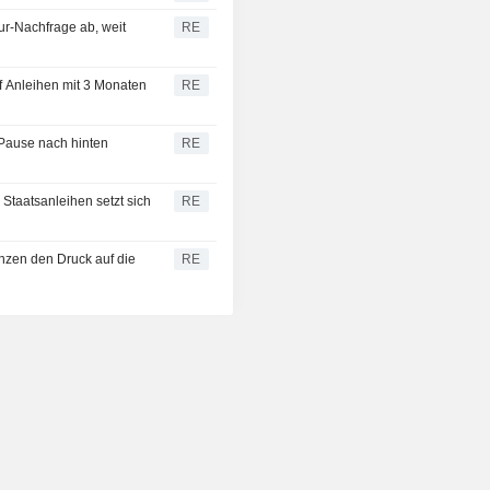
r-Nachfrage ab, weit
RE
 Anleihen mit 3 Monaten
RE
-Pause nach hinten
RE
Staatsanleihen setzt sich
RE
zen den Druck auf die
RE