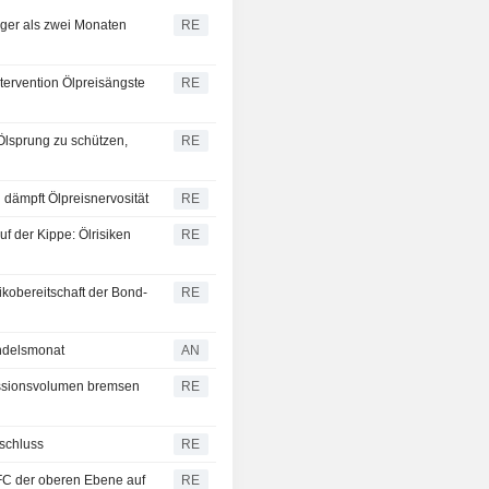
iger als zwei Monaten
RE
ervention Ölpreisängste
RE
 Ölsprung zu schützen,
RE
n dämpft Ölpreisnervosität
RE
f der Kippe: Ölrisiken
RE
ikobereitschaft der Bond-
RE
andelsmonat
AN
sionsvolumen bremsen
RE
schluss
RE
BFC der oberen Ebene auf
RE