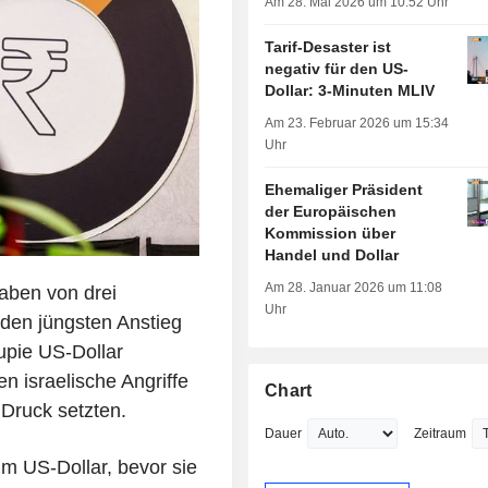
Am 28. Mai 2026 um 10:52 Uhr
Tarif-Desaster ist
negativ für den US-
Dollar: 3-Minuten MLIV
Am 23. Februar 2026 um 15:34
Uhr
Ehemaliger Präsident
der Europäischen
Kommission über
Handel und Dollar
Am 28. Januar 2026 um 11:08
gaben von drei
Uhr
den jüngsten Anstieg
upie US-Dollar
n israelische Angriffe
Chart
 Druck setzten.
Dauer
Zeitraum
um US-Dollar, bevor sie