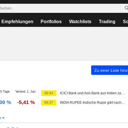
Empfehlungen
Portfolios
Watchlists
Trading
Sc
Zu einer Liste hin
5 Tage
Veränd. 1. Jan.
06:44
ICICI Bank und Axis Bank aus Indien zapfen binnen weniger als zwei Monaten erneut den Dollar-Anleihemarkt an, sagen Banker
,00 %
-5,41 %
06:37
INDIA RUPEE-Indische Rupie gibt nach, da Notenbankintervention Ölpreisängste dämpft
e