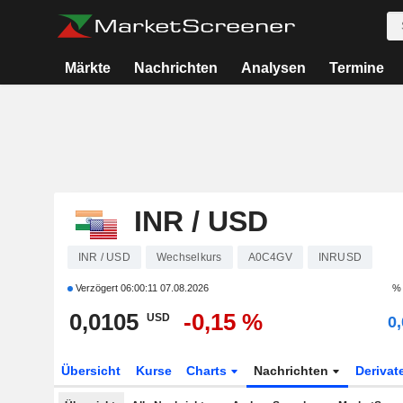
Märkte
Nachrichten
Analysen
Termine
INR / USD
INR / USD
Wechselkurs
A0C4GV
INRUSD
Verzögert
06:00:11 07.08.2026
% 
0,0105
-0,15 %
USD
0
Übersicht
Kurse
Charts
Nachrichten
Derivat