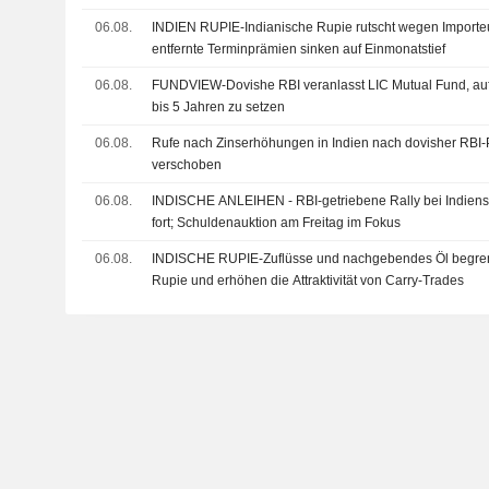
06.08.
INDIEN RUPIE-Indianische Rupie rutscht wegen Importeu
entfernte Terminprämien sinken auf Einmonatstief
06.08.
FUNDVIEW-Dovishe RBI veranlasst LIC Mutual Fund, auf
bis 5 Jahren zu setzen
06.08.
Rufe nach Zinserhöhungen in Indien nach dovisher RBI
verschoben
06.08.
INDISCHE ANLEIHEN - RBI-getriebene Rally bei Indiens 
fort; Schuldenauktion am Freitag im Fokus
06.08.
INDISCHE RUPIE-Zuflüsse und nachgebendes Öl begren
Rupie und erhöhen die Attraktivität von Carry-Trades