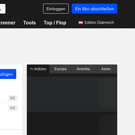
Einloggen
Ein Abo abschließen
reener
Tools
Top / Flop
Edition Österreich
Indizes
Europa
Amerika
Asien
zufügen
RE
RE