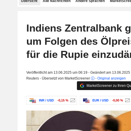
Übersicht
Alle Nachrichten
Andere Sprachen
MarketScree
Indiens Zentralbank gr
um Folgen des Ölprei
für die Rupie einzu
Veröffentlicht am 13.06.2025 um 06:19 - Geändert am 13.06.2025
Reuters - Übersetzt von MarketScreener
-
Original anzeigen
MarketScreener zu Ihren Qu
INR / USD
-0,15 %
EUR / USD
-0,00 %