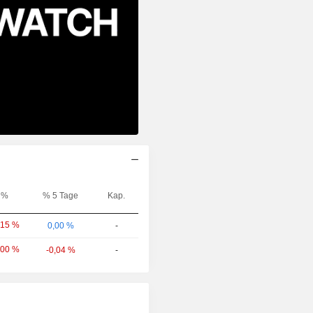
%
% 5 Tage
Kap.
,15 %
0,00 %
-
,00 %
-0,04 %
-