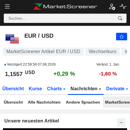
EUR / USD
1,1557
$
+0,29 %
EUR / USD
MarketScreener Artikel EUR / USD
Wechselkurs
96
Verzögert
22:59:56 07.08.2026
Veränd. 1. Jan.
USD
+0,29 %
1,1557
-1,60 %
Übersicht
Kurse
Charts
Nachrichten
Derivate
Übersicht
Alle Nachrichten
Andere Sprachen
MarketScreen
Unsere neuesten Artikel