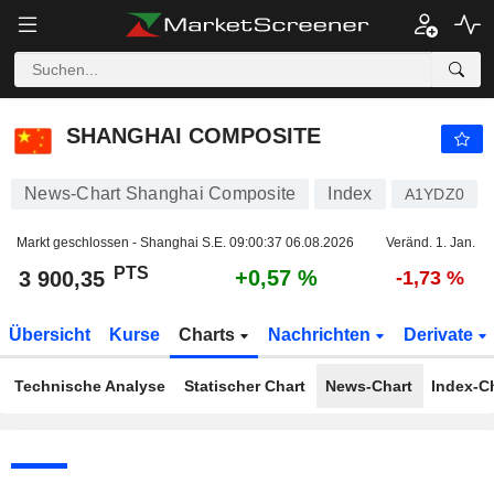
SHANGHAI COMPOSITE
3 900,35
PTS
+0,57 %
SHANGHAI COMPOSITE
News-Chart Shanghai Composite
Index
A1YDZ0
Markt geschlossen - Shanghai S.E.
09:00:37 06.08.2026
Veränd. 1. Jan.
PTS
+0,57 %
3 900,35
-1,73 %
Übersicht
Kurse
Charts
Nachrichten
Derivate
Technische Analyse
Statischer Chart
News-Chart
Index-C