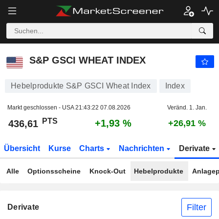
S&P GSCI WHEAT INDEX
436,61
PTS
+1,93 %
S&P GSCI WHEAT INDEX
Hebelprodukte S&P GSCI Wheat Index
Index
Markt geschlossen - USA
21:43:22 07.08.2026
Veränd. 1. Jan.
PTS
+1,93 %
436,61
+26,91 %
Übersicht
Kurse
Charts
Nachrichten
Derivate
Alle
Optionsscheine
Knock-Out
Hebelprodukte
Anlagep
Filter
Derivate