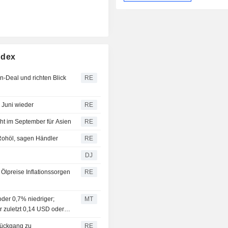
ndex
an-Deal und richten Blick
RE
 Juni wieder
RE
ght im September für Asien
RE
Rohöl, sagen Händler
RE
DJ
 Ölpreise Inflationssorgen
RE
der 0,7% niedriger;
MT
r zuletzt 0,14 USD oder
rückgang zu
RE