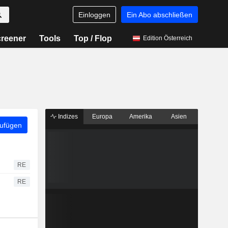
Einloggen
Ein Abo abschließen
reener
Tools
Top / Flop
Edition Österreich
Indizes
Europa
Amerika
Asien
zufügen
RE
RE