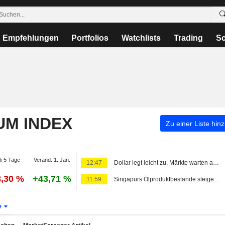
Empfehlungen
Portfolios
Watchlists
Trading
Sc
UM INDEX
Zu einer Liste hin
 5 Tage
Veränd. 1. Jan.
12:47
Dollar legt leicht zu, Märkte warten auf Neuigkeiten zu Iran-Deal und richten Blick auf Arbeitsmarktdaten
8,30 %
+43,71 %
11:59
Singapurs Ölproduktbestände steigen erstmals seit Ende Juni wieder
e