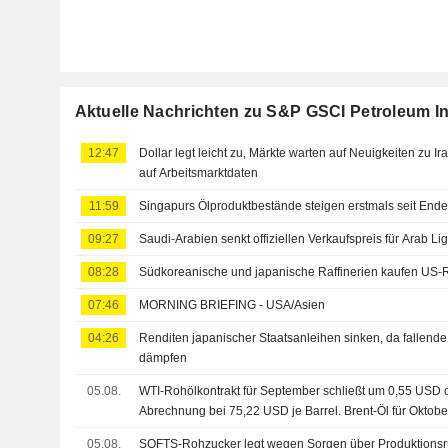
Aktuelle Nachrichten zu S&P GSCI Petroleum I
12:47
Dollar legt leicht zu, Märkte warten auf Neuigkeiten zu Ir
auf Arbeitsmarktdaten
11:59
Singapurs Ölproduktbestände steigen erstmals seit Ende
09:27
Saudi-Arabien senkt offiziellen Verkaufspreis für Arab Li
08:28
Südkoreanische und japanische Raffinerien kaufen US-
07:46
MORNING BRIEFING - USA/Asien
04:26
Renditen japanischer Staatsanleihen sinken, da fallende
dämpfen
05.08.
WTI-Rohölkontrakt für September schließt um 0,55 USD o
Abrechnung bei 75,22 USD je Barrel. Brent-Öl für Oktobe
0,2% höher bei 79,50 USD
05.08.
SOFTS-Rohzucker legt wegen Sorgen über Produktions