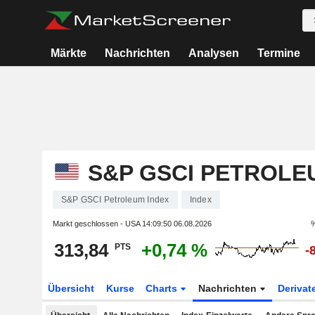
Märkte
Nachrichten
Analysen
Termine
S&P GSCI PETROLE
S&P GSCI Petroleum Index
Index
Markt geschlossen - USA
14:09:50 06.08.2026
%
313,84
+0,74 %
PTS
-
Übersicht
Kurse
Charts
Nachrichten
Derivat