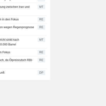
igung zwischen Iran und
MT
n in den Fokus
RE
hnen wegen Regenprognose
RE
cht sinkt nach
MT
0.000 Barrel
im Fokus
RE
h, da Ölpreisrutsch RBI-
RE
unft
DP