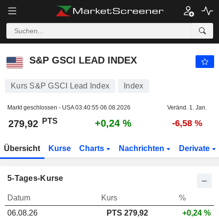
S&P GSCI LEAD INDEX
279,92
PTS
+0,24 %
S&P GSCI LEAD INDEX
Kurs S&P GSCI Lead Index
Index
Markt geschlossen - USA
03:40:55 06.08.2026
Veränd. 1. Jan.
PTS
+0,24 %
279,92
-6,58 %
Übersicht
Kurse
Charts
Nachrichten
Derivate
5-Tages-Kurse
Datum
Kurs
%
06.08.26
PTS
279,92
+0,24 %