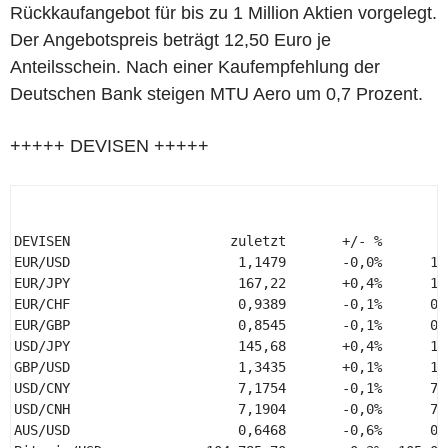
Rückkaufangebot für bis zu 1 Million Aktien vorgelegt.
Der Angebotspreis beträgt 12,50 Euro je
Anteilsschein. Nach einer Kaufempfehlung der
Deutschen Bank steigen MTU Aero um 0,7 Prozent.
+++++ DEVISEN +++++
DEVISEN                    zuletzt       +/- %        
EUR/USD                     1,1479       -0,0%      1,
EUR/JPY                     167,22       +0,4%      16
EUR/CHF                     0,9389       -0,1%      0,
EUR/GBP                     0,8545       -0,1%      0,
USD/JPY                     145,68       +0,4%      14
GBP/USD                     1,3435       +0,1%      1,
USD/CNY                     7,1754       -0,1%      7,
USD/CNH                     7,1904       -0,0%      7,
AUS/USD                     0,6468       -0,6%      0,