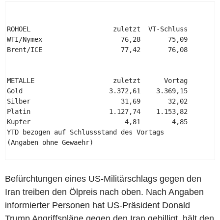
ROHOEL                     zuletzt  VT-Schluss       +
WTI/Nymex                    76,28       75,09       +
Brent/ICE                    77,42       76,08       +
METALLE                    zuletzt      Vortag       +
Gold                      3.372,61    3.369,15       +
Silber                       31,69       32,02       -
Platin                    1.127,74    1.153,82       -
Kupfer                        4,81        4,85       -
YTD bezogen auf Schlussstand des Vortags 

(Angaben ohne Gewaehr) 

Befürchtungen eines US-Militärschlags gegen den
Iran treiben den Ölpreis nach oben. Nach Angaben
informierter Personen hat US-Präsident Donald
Trump Angriffspläne gegen den Iran gebilligt, hält den