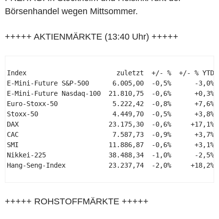
Börsenhandel wegen Mittsommer.
+++++ AKTIENMÄRKTE (13:40 Uhr) +++++
Index                       zuletzt  +/- %  +/- % YTD 

E-Mini-Future S&P-500      6.005,00  -0,5%      -3,0% 

E-Mini-Future Nasdaq-100  21.810,75  -0,6%      +0,3% 

Euro-Stoxx-50              5.222,42  -0,8%      +7,6% 

Stoxx-50                   4.449,70  -0,5%      +3,8% 

DAX                       23.175,30  -0,6%     +17,1% 

CAC                        7.587,73  -0,9%      +3,7% 

SMI                       11.886,87  -0,6%      +3,1% 

Nikkei-225                38.488,34  -1,0%      -2,5% 

Hang-Seng-Index           23.237,74  -2,0%     +18,2% 

+++++ ROHSTOFFMÄRKTE +++++