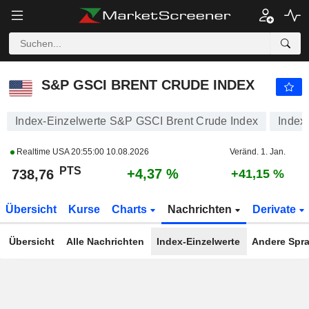
S&P GSCI BRENT CRUDE INDEX
738,76
PTS
+4,37 %
S&P GSCI BRENT CRUDE INDEX
Index-Einzelwerte S&P GSCI Brent Crude Index
Index
Realtime USA
20:55:00 10.08.2026
Veränd. 1. Jan.
PTS
+4,37 %
738,76
+41,15 %
Übersicht
Kurse
Charts
Nachrichten
Derivate
Übersicht
Alle Nachrichten
Index-Einzelwerte
Andere Spr