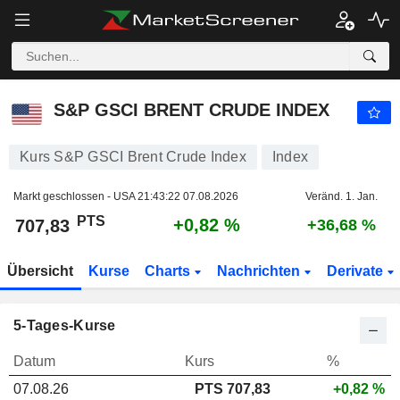
S&P GSCI BRENT CRUDE INDEX
707,83
PTS
+0,82 %
S&P GSCI BRENT CRUDE INDEX
Kurs S&P GSCI Brent Crude Index
Index
Markt geschlossen - USA
21:43:22 07.08.2026
Veränd. 1. Jan.
PTS
+0,82 %
707,83
+36,68 %
Übersicht
Kurse
Charts
Nachrichten
Derivate
5-Tages-Kurse
Datum
Kurs
%
07.08.26
PTS 707,83
+0,82 %