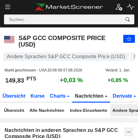
S&P GCC COMPOSITE PRICE (USD)
149,83
PTS
+0,03 %
S&P GCC COMPOSITE PRICE
(USD)
Andere Sprachen S&P GCC Composite Price (USD)
I
Markt geschlossen - USA
20:06:58 07.08.2026
Veränd. 1. Jan.
PTS
+0,03 %
149,83
+0,85 %
Übersicht
Kurse
Charts
Nachrichten
Derivate
Übersicht
Alle Nachrichten
Index-Einzelwerte
Andere Spr
Nachrichten in anderen Sprachen zu S&P GCC
Composite Price (USD)