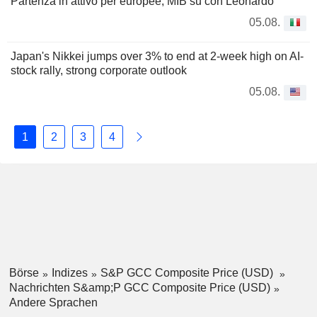
Partenza in attivo per europee; MIB su con Leonardo
05.08.
Japan's Nikkei jumps over 3% to end at 2-week high on AI-
stock rally, strong corporate outlook
05.08.
1
2
3
4
Börse
Indizes
S&P GCC Composite Price (USD)
Nachrichten S&amp;P GCC Composite Price (USD)
Andere Sprachen