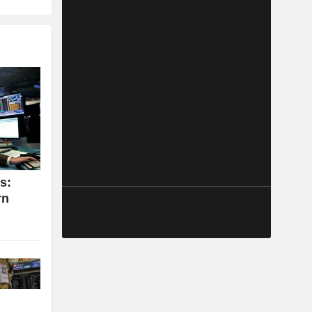
s:
rn