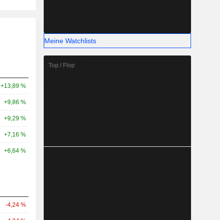
Meine Watchlists
Top / Flop
+13,89 %
+9,86 %
+9,29 %
+7,16 %
+6,64 %
-4,24 %