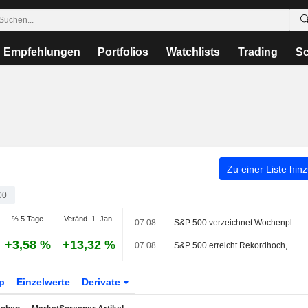
Empfehlungen
Portfolios
Watchlists
Trading
Sc
Zu einer Liste hin
00
% 5 Tage
Veränd. 1. Jan.
07.08.
S&P 500 verzeichnet Wochenplus, da Tech-Giganten kräftig zulegen
+3,58 %
+13,32 %
07.08.
S&P 500 erreicht Rekordhoch, Arbeitsmarktbericht dämpft Wetten auf Zinserhöhung
p
Einzelwerte
Derivate