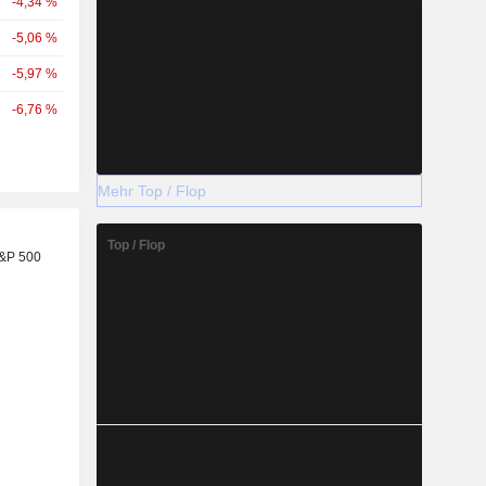
-4,34 %
-5,06 %
-5,97 %
-6,76 %
Mehr Top / Flop
Top / Flop
S&P 500