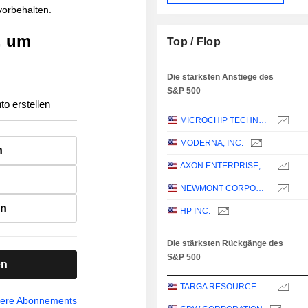
 vorbehalten.
, um
Top / Flop
Die stärksten Anstiege des
S&P 500
to erstellen
MICROCHIP TECHNOLOGY INCORPORATED
MODERNA, INC.
n
AXON ENTERPRISE, INC.
NEWMONT CORPORATION
en
HP INC.
Die stärksten Rückgänge des
S&P 500
en
TARGA RESOURCES CORP.
sere Abonnements