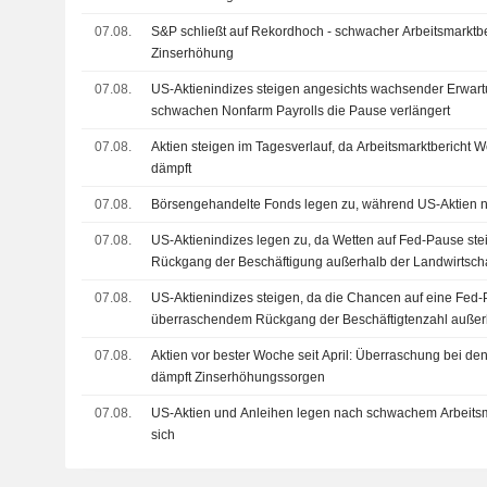
07.08.
S&P schließt auf Rekordhoch - schwacher Arbeitsmarktbe
Zinserhöhung
07.08.
US-Aktienindizes steigen angesichts wachsender Erwart
schwachen Nonfarm Payrolls die Pause verlängert
07.08.
Aktien steigen im Tagesverlauf, da Arbeitsmarktbericht 
dämpft
07.08.
Börsengehandelte Fonds legen zu, während US-Aktien n
07.08.
US-Aktienindizes legen zu, da Wetten auf Fed-Pause ste
Rückgang der Beschäftigung außerhalb der Landwirtscha
07.08.
US-Aktienindizes steigen, da die Chancen auf eine Fed
überraschendem Rückgang der Beschäftigtenzahl außerh
deutlich zulegen
07.08.
Aktien vor bester Woche seit April: Überraschung bei de
dämpft Zinserhöhungssorgen
07.08.
US-Aktien und Anleihen legen nach schwachem Arbeitsma
sich