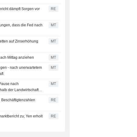
richt dämpft Sorgen vor
RE
ungen, dass die Fed nach
MT
Wetten auf Zinserhöhung
MT
ach Mittag anziehen
MT
igen - nach unerwartetem
MT
ft
-Pause nach
MT
alb der Landwirtschaft
n Beschäftigtenzahlen
RE
rktbericht zu; Yen erholt
RE