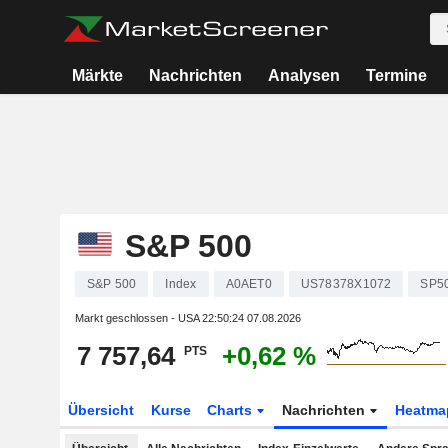
Märkte
Nachrichten
Analysen
Termine
S&P 500
S&P 500
Index
A0AET0
US78378X1072
SP5
Markt geschlossen - USA
22:50:24 07.08.2026
7 757,64
+0,62 %
PTS
Übersicht
Kurse
Charts
Nachrichten
Heatma