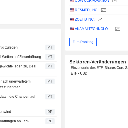
CDW CORPORATION
RESMED, INC.
ZOETIS INC.
AKAMAI TECHNOLOGIES, INC.
Zum Ranking
tig zulegen
MT
ft Wetten auf Zinserhöhung
MT
Sektoren-Veränderungen
gewichte legen zu, Deal
MT
Einzelwerte des ETF
iShares Core 
ETF - USD
e nach unerwartetem
MT
haft zunehmen
tdaten die Chancen auf
MT
kenwind
DP
rwartungen an Fed-
RE