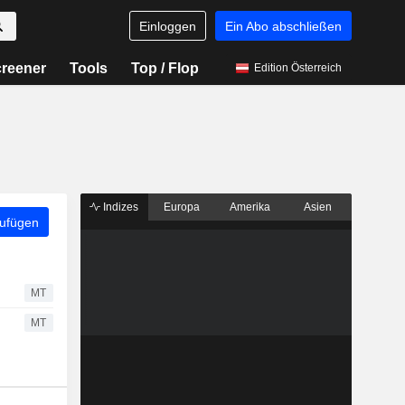
Einloggen
Ein Abo abschließen
reener
Tools
Top / Flop
Edition Österreich
Indizes
Europa
Amerika
Asien
zufügen
MT
MT