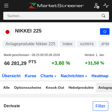
NIKKEI 225
66 281,29
PTS
+3,60 %
NIKKEI 225
Anlageprodukte Nikkei 225
Index
A1RRF6
JP901
Markt geschlossen -
08:25:00 05.08.2026
Veränd. 1. Jan.
PTS
+3,60 %
66 281,29
+31,58 %
Übersicht
Kurse
Charts
Nachrichten
Heatmap
Alle
Optionsscheine
Knock-Out
Hebelprodukte
Anlagep
Filter
Derivate