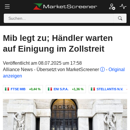
Mib legt zu; Händler warten
auf Einigung im Zollstreit
Veröffentlicht am 08.07.2025 um 17:58
Alliance News - Übersetzt von MarketScreener
-
Original
anzeigen
FTSE MIB
+0,44 %
ENI S.P.A.
+1,36 %
STELLANTIS N.V.
-0