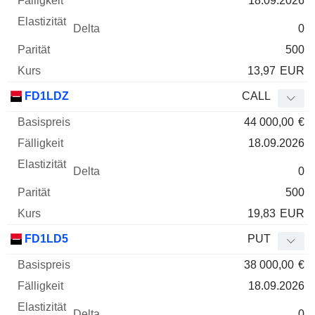
18.09.2026
0
500
13,97
EUR
FD1LDZ
CALL
44 000,00
€
18.09.2026
0
500
19,83
EUR
FD1LD5
PUT
38 000,00
€
18.09.2026
0