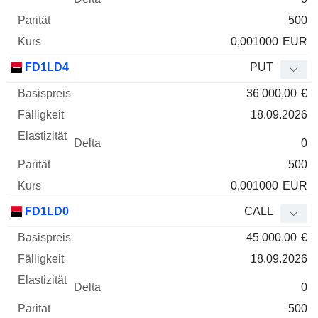
500
0,001000
EUR
FD1LD4
PUT
36 000,00
€
18.09.2026
0
500
0,001000
EUR
FD1LD0
CALL
45 000,00
€
18.09.2026
0
500