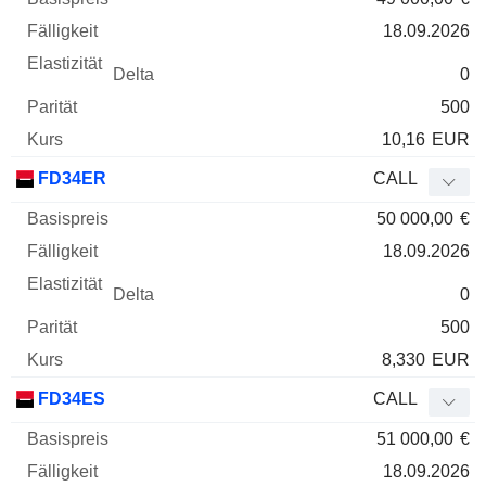
18.09.2026
0
500
10,16
EUR
FD34ER
CALL
50 000,00
€
18.09.2026
0
500
8,330
EUR
FD34ES
CALL
51 000,00
€
18.09.2026