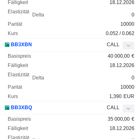
18.12.2026
0
10000
0.052 / 0.062
BB3XBN
CALL
40 000,00
€
18.12.2026
0
10000
1,390
EUR
BB3XBQ
CALL
35 000,00
€
18.12.2026