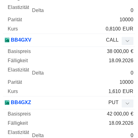
0
10000
0,8100
EUR
BB4GXV
CALL
38 000,00
€
18.09.2026
0
10000
1,610
EUR
BB4GXZ
PUT
42 000,00
€
18.09.2026
0