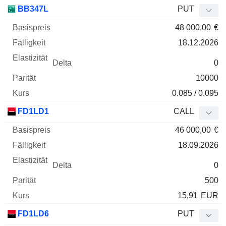
BB347L
PUT
48 000,00
€
18.12.2026
0
10000
0.085 / 0.095
FD1LD1
CALL
46 000,00
€
18.09.2026
0
500
15,91
EUR
FD1LD6
PUT