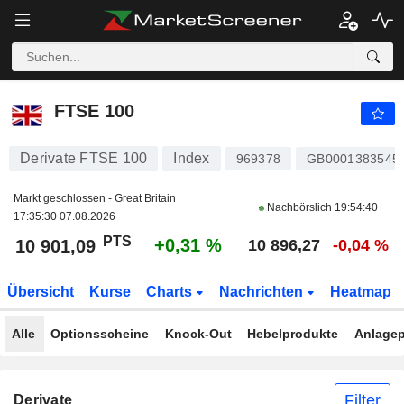
FTSE 100
10 901,09
PTS
+0,31 %
FTSE 100
Derivate FTSE 100
Index
969378
GB0001383545
Markt geschlossen - Great Britain
Nachbörslich
19:54:40
17:35:30 07.08.2026
PTS
+0,31 %
10 901,09
10 896,27
-0,04 %
Übersicht
Kurse
Charts
Nachrichten
Heatmap
Alle
Optionsscheine
Knock-Out
Hebelprodukte
Anlagep
Filter
Derivate