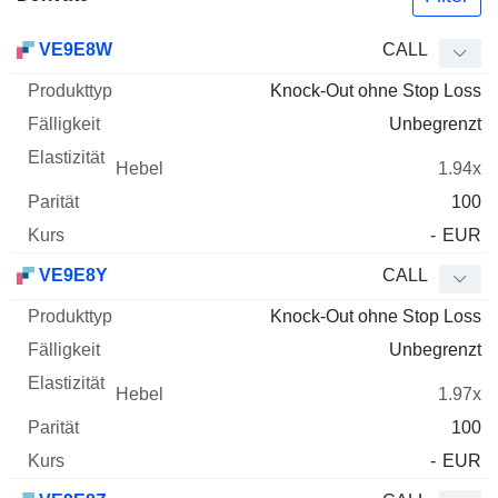
WKN
Typ
Produkttyp
Fälligkeit
Elastizität
Hebel
Parität
VE9E8W
CALL
Knock-Out ohne Stop Loss
Unbegrenzt
1.94x
100
-
EUR
VE9E8Y
CALL
Knock-Out ohne Stop Loss
Unbegrenzt
1.97x
100
-
EUR