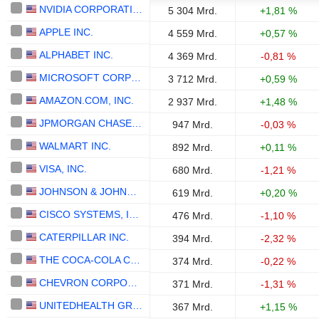
NVIDIA CORPORATION
5 304 Mrd.
+1,81 %
APPLE INC.
4 559 Mrd.
+0,57 %
ALPHABET INC.
4 369 Mrd.
-0,81 %
MICROSOFT CORPORATION
3 712 Mrd.
+0,59 %
AMAZON.COM, INC.
2 937 Mrd.
+1,48 %
JPMORGAN CHASE & CO.
947 Mrd.
-0,03 %
WALMART INC.
892 Mrd.
+0,11 %
VISA, INC.
680 Mrd.
-1,21 %
JOHNSON & JOHNSON
619 Mrd.
+0,20 %
CISCO SYSTEMS, INC.
476 Mrd.
-1,10 %
CATERPILLAR INC.
394 Mrd.
-2,32 %
THE COCA-COLA COMPANY
374 Mrd.
-0,22 %
CHEVRON CORPORATION
371 Mrd.
-1,31 %
UNITEDHEALTH GROUP INC.
367 Mrd.
+1,15 %