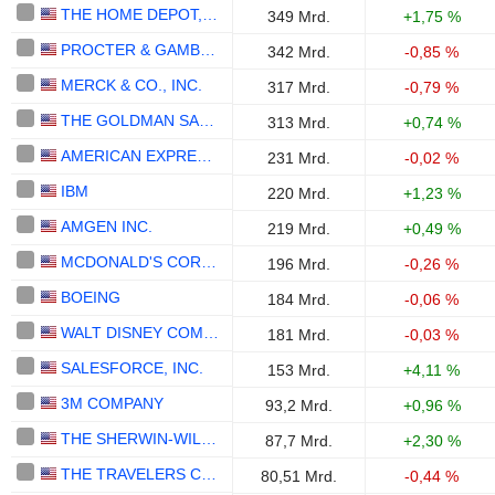
THE HOME DEPOT, INC.
349 Mrd.
+1,75 %
PROCTER & GAMBLE COMPANY
342 Mrd.
-0,85 %
MERCK & CO., INC.
317 Mrd.
-0,79 %
THE GOLDMAN SACHS GROUP, INC.
313 Mrd.
+0,74 %
AMERICAN EXPRESS COMPANY
231 Mrd.
-0,02 %
IBM
220 Mrd.
+1,23 %
AMGEN INC.
219 Mrd.
+0,49 %
MCDONALD'S CORPORATION
196 Mrd.
-0,26 %
BOEING
184 Mrd.
-0,06 %
WALT DISNEY COMPANY (THE)
181 Mrd.
-0,03 %
SALESFORCE, INC.
153 Mrd.
+4,11 %
3M COMPANY
93,2 Mrd.
+0,96 %
THE SHERWIN-WILLIAMS COMPANY
87,7 Mrd.
+2,30 %
THE TRAVELERS COMPANIES, INC.
80,51 Mrd.
-0,44 %