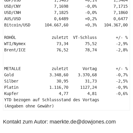
USD/CNY              7,1698       -0,0%       7,1715  
USD/CNH              7,1825       -0,0%       7,1860  
AUS/USD              0,6489       +0,2%       0,6477  
Bitcoin/USD      104.667,60       +0,3%   104.367,00  
ROHÖL               zuletzt  VT-Schluss        +/- %  
WTI/Nymex             73,34       75,52        -2,9%  
Brent/ICE             76,52       78,74        -2,8%  
METALLE             zuletzt      Vortag        +/- %  
Gold               3.348,60    3.370,68        -0,7%  
Silber                30,95       31,73        -2,5%  
Platin             1.116,70     1127,24        -0,9%  
Kupfer                 4,77        4,81        -0,6%  
YTD bezogen auf Schlussstand des Vortags 

(Angaben ohne Gewähr) 
Kontakt zum Autor: maerkte.de@dowjones.com