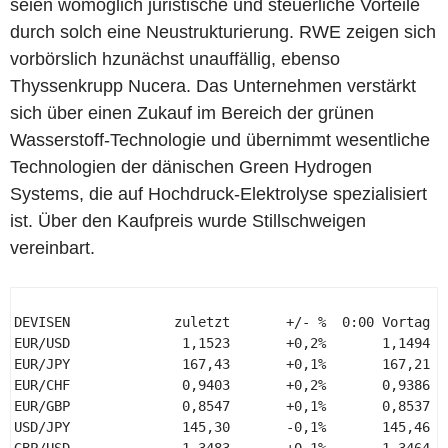
seien womöglich juristische und steuerliche Vorteile
durch solch eine Neustrukturierung. RWE zeigen sich
vorbörslich hzunächst unauffällig, ebenso
Thyssenkrupp Nucera. Das Unternehmen verstärkt
sich über einen Zukauf im Bereich der grünen
Wasserstoff-Technologie und übernimmt wesentliche
Technologien der dänischen Green Hydrogen
Systems, die auf Hochdruck-Elektrolyse spezialisiert
ist. Über den Kaufpreis wurde Stillschweigen
vereinbart.
DEVISEN             zuletzt       +/- %  0:00 Vortag  
EUR/USD              1,1523       +0,2%       1,1494  
EUR/JPY              167,43       +0,1%       167,21  
EUR/CHF              0,9403       +0,2%       0,9386  
EUR/GBP              0,8547       +0,1%       0,8537  
USD/JPY              145,30       -0,1%       145,46  
GBP/USD              1,3483       +0,1%       1,3464  