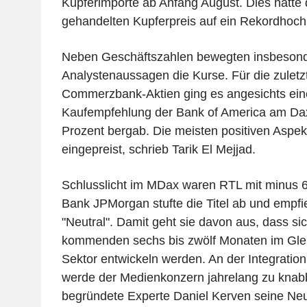
Kupferimporte ab Anfang August. Dies hatte
gehandelten Kupferpreis auf ein Rekordhoch
Neben Geschäftszahlen bewegten insbeson
Analystenaussagen die Kurse. Für die zuletz
Commerzbank-Aktien ging es angesichts ein
Kaufempfehlung der Bank of America am Dax
Prozent bergab. Die meisten positiven Aspek
eingepreist, schrieb Tarik El Mejjad.
Schlusslicht im MDax waren RTL mit minus 6
Bank JPMorgan stufte die Titel ab und empfie
"Neutral". Damit geht sie davon aus, dass si
kommenden sechs bis zwölf Monaten im Gle
Sektor entwickeln werden. An der Integratio
werde der Medienkonzern jahrelang zu knab
begründete Experte Daniel Kerven seine Ne