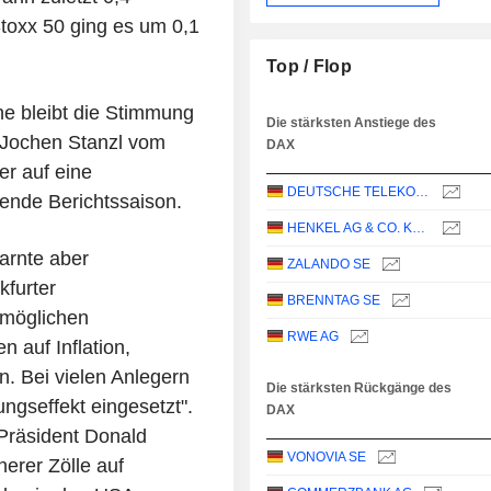
toxx 50 ging es um 0,1
Top / Flop
ne bleibt die Stimmung
Die stärksten Anstiege des
t Jochen Stanzl vom
DAX
r auf eine
DEUTSCHE TELEKOM AG
fende Berichtssaison.
HENKEL AG & CO. KGAA
arnte aber
ZALANDO SE
furter
BRENNTAG SE
 möglichen
RWE AG
 auf Inflation,
. Bei vielen Anlegern
Die stärksten Rückgänge des
ngseffekt eingesetzt".
DAX
-Präsident Donald
VONOVIA SE
erer Zölle auf