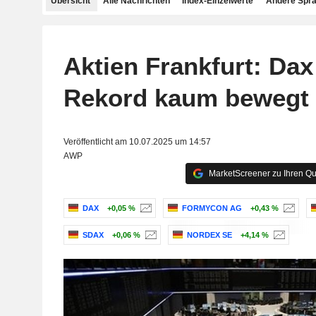
Übersicht
Alle Nachrichten
Index-Einzelwerte
Andere Spr
Aktien Frankfurt: Da
Rekord kaum bewegt
Veröffentlicht am 10.07.2025 um 14:57
AWP
MarketScreener zu Ihren Qu
DAX
+0,05 %
FORMYCON AG
+0,43 %
SDAX
+0,06 %
NORDEX SE
+4,14 %