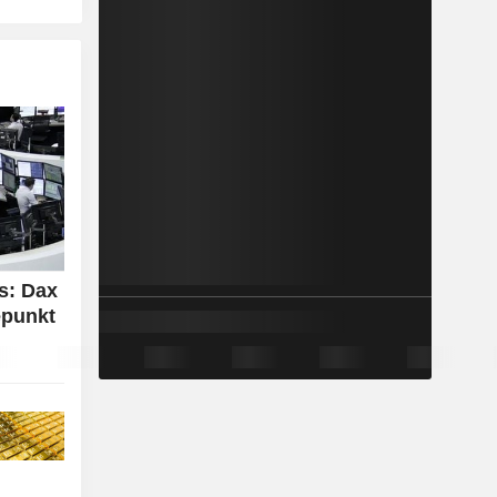
s: Dax
epunkt