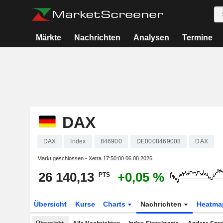
Märkte
Nachrichten
Analysen
Termine
DAX
DAX
Index
846900
DE0008469008
DAX
Markt geschlossen - Xetra
17:50:00 06.08.2026
26 140,13
+0,05 %
PTS
Übersicht
Kurse
Charts
Nachrichten
Heatma