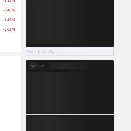
-2,19 %
-3,46 %
-4,49 %
-6,02 %
Mehr Top / Flop
Top / Flop