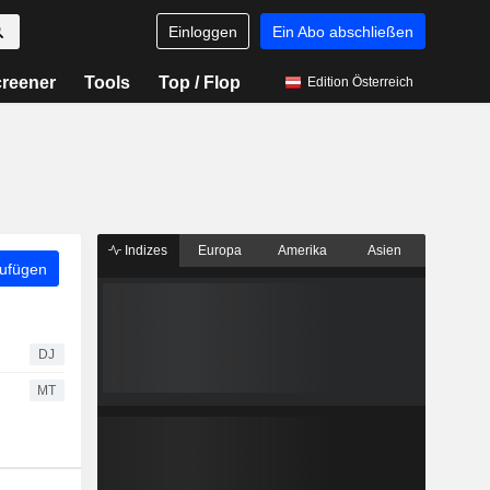
Einloggen
Ein Abo abschließen
reener
Tools
Top / Flop
Edition Österreich
Indizes
Europa
Amerika
Asien
zufügen
DJ
MT