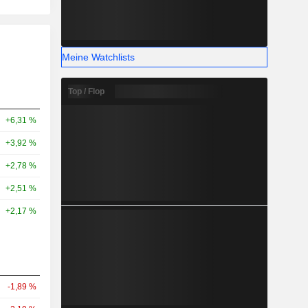
Meine Watchlists
Top / Flop
+6,31 %
+3,92 %
+2,78 %
+2,51 %
+2,17 %
-1,89 %