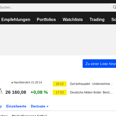
Empfehlungen
Portfolios
Watchlists
Trading
Sc
Zu einer Liste hin
Nachbörslich
21:29:14
18:12
Gut behauptet - Unternehmen liefern
26 160,08
+0,08 %
17:53
Deutsche Aktien fester: Berichtssaison läuft weiter
p
Einzelwerte
Derivate