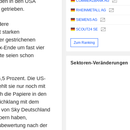
 den in den USA
COMMERZBANK AG
 getrieben.
RHEINMETALL AG
SIEMENS AG
dere
SCOUT24 SE
t starken
er gestrichenen
Zum Ranking
-Ende um fast vier
te seien schon
Sektoren-Veränderungen
,5 Prozent. Die US-
hlt sie nur noch mit
ch die Papiere in den
ichklang mit dem
n von Sky Deutschland
bern haben,
ubewertung nach der