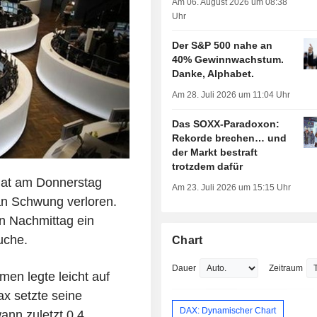
Am 06. August 2026 um 08:38
Uhr
Der S&P 500 nahe an
40% Gewinnwachstum.
Danke, Alphabet.
Am 28. Juli 2026 um 11:04 Uhr
Das SOXX-Paradoxon:
Rekorde brechen… und
der Markt bestraft
trotzdem dafür
hat am Donnerstag
Am 23. Juli 2026 um 15:15 Uhr
n Schwung verloren.
n Nachmittag ein
uche.
Chart
Dauer
Zeitraum
en legte leicht auf
x setzte seine
DAX: Dynamischer Chart
ann zuletzt 0,4