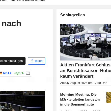
achen
MarketScreener Artikel
Schlagzeilen
x nach
ellen hinzufügen
Teilen
Aktien Frankfurt Schlus
an Berichtssaison-Höh
MDAX
+0,01 %
kaum verändert
Am 06. August 2026 um 17:50 Uhr
Morning Meeting: Die
Märkte gleiten langsam
in die Sommerflaute