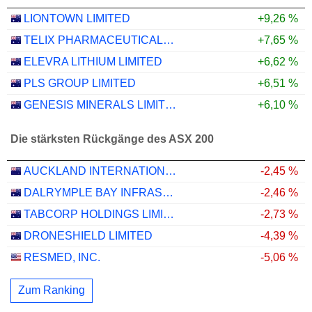
LIONTOWN LIMITED
+9,26 %
TELIX PHARMACEUTICALS LIMITED
+7,65 %
ELEVRA LITHIUM LIMITED
+6,62 %
PLS GROUP LIMITED
+6,51 %
GENESIS MINERALS LIMITED
+6,10 %
Die stärksten Rückgänge des ASX 200
AUCKLAND INTERNATIONAL AIRPORT LIMITED
-2,45 %
DALRYMPLE BAY INFRASTRUCTURE LIMITED
-2,46 %
TABCORP HOLDINGS LIMITED
-2,73 %
DRONESHIELD LIMITED
-4,39 %
RESMED, INC.
-5,06 %
Zum Ranking