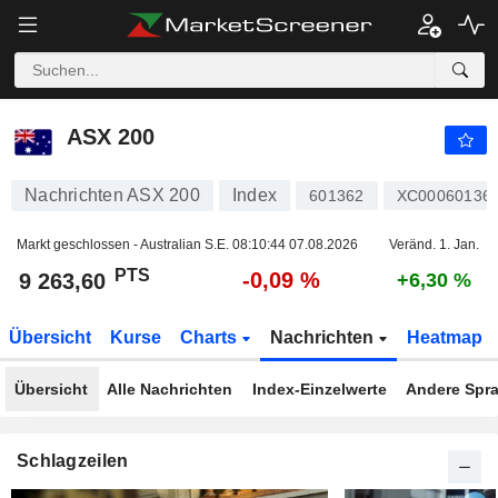
ASX 200
9 263,60
PTS
-0,09 %
ASX 200
Nachrichten ASX 200
Index
601362
XC00060136
Markt geschlossen - Australian S.E.
08:10:44 07.08.2026
Veränd. 1. Jan.
PTS
-0,09 %
9 263,60
+6,30 %
Übersicht
Kurse
Charts
Nachrichten
Heatmap
Übersicht
Alle Nachrichten
Index-Einzelwerte
Andere Spr
Schlagzeilen