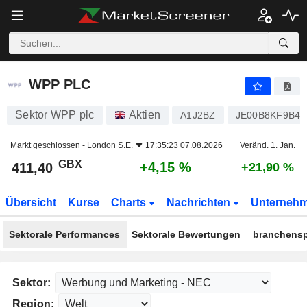
WPP PLC
411,40
p
+4,15 %
WPP PLC
Sektor WPP plc
Aktien
A1J2BZ
JE00B8KF9B49
Markt geschlossen -
London S.E.
17:35:23 07.08.2026
Veränd. 1. Jan.
GBX
+4,15 %
411,40
+21,90 %
Übersicht
Kurse
Charts
Nachrichten
Unterneh
Sektorale Performances
Sektorale Bewertungen
branchensp
Sektor:
Region: