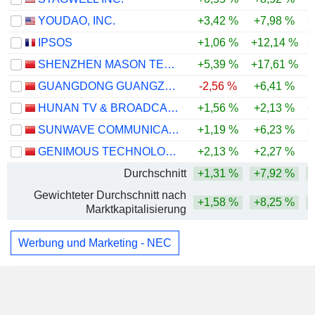
YOUDAO, INC.
+3,42 %
+7,98 %
+
IPSOS
+1,06 %
+12,14 %
+
SHENZHEN MASON TECHNOLOGIES CO.,LTD
+5,39 %
+17,61 %
-
GUANGDONG GUANGZHOU DAILY MEDIA CO., LTD.
-2,56 %
+6,41 %
HUNAN TV & BROADCAST INTERMEDIARY CO., LTD.
+1,56 %
+2,13 %
+
SUNWAVE COMMUNICATIONS CO.LTD
+1,19 %
+6,23 %
+
GENIMOUS TECHNOLOGY CO., LTD.
+2,13 %
+2,27 %
+
Durchschnitt
+1,31 %
+7,92 %
+
Gewichteter Durchschnitt nach
+1,58 %
+8,25 %
+
Marktkapitalisierung
Werbung und Marketing - NEC