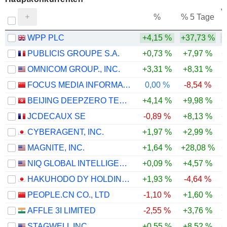
V
%
% 5 Tage
WPP PLC
+4,15 %
+37,73 %
+
PUBLICIS GROUPE S.A.
+0,73 %
+7,97 %
+
OMNICOM GROUP., INC.
+3,31 %
+8,31 %
FOCUS MEDIA INFORMATION TECHNOLOGY CO., LTD.
0,00 %
-8,54 %
BEIJING DEEPZERO TECHNOLOGY CO., LTD.
+4,14 %
+9,98 %
+
JCDECAUX SE
-0,89 %
+8,13 %
+
CYBERAGENT, INC.
+1,97 %
+2,99 %
MAGNITE, INC.
+1,64 %
+28,08 %
+
NIQ GLOBAL INTELLIGENCE PLC
+0,09 %
+4,57 %
HAKUHODO DY HOLDINGS INC
+1,93 %
-4,64 %
PEOPLE.CN CO., LTD
-1,10 %
+1,60 %
+
AFFLE 3I LIMITED
-2,55 %
+3,76 %
+
STAGWELL INC.
+0,55 %
+8,52 %
+