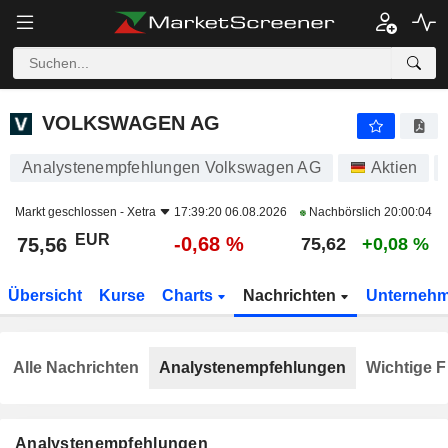
VOLKSWAGEN AG
75,56
€
-0,68 %
VOLKSWAGEN AG
Analystenempfehlungen Volkswagen AG
Aktien
Markt geschlossen -
Xetra
17:39:20 06.08.2026
Nachbörslich
20:00:04
EUR
-0,68 %
75,56
75,62
+0,08 %
Übersicht
Kurse
Charts
Nachrichten
Unterneh
Alle Nachrichten
Analystenempfehlungen
Wichtige F
Analystenempfehlungen