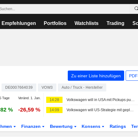
Empfehlungen
Portfolios
Watchlists
Trading
Sc
Zu einer Liste hinzufügen
PDF-
DE0007664039
VOW3
Auto / Truck - Hersteller
5 Tage
Veränd. 1. Jan.
14:28
Volkswagen will in USA mit Pickups punkten - Audi-Vertriebschef wechselt in USA
,82 %
-26,59 %
14:09
Volkswagen will US-Strategie mit geplantem Pick-up neu ausrichten, sagt Insider
ehmen
Finanzen
Bewertung
Konsens
Ratings
Te