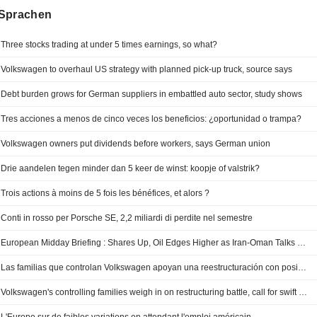
Sprachen
Three stocks trading at under 5 times earnings, so what?
Volkswagen to overhaul US strategy with planned pick-up truck, source says
Debt burden grows for German suppliers in embattled auto sector, study shows
Tres acciones a menos de cinco veces los beneficios: ¿oportunidad o trampa?
Volkswagen owners put dividends before workers, says German union
Drie aandelen tegen minder dan 5 keer de winst: koopje of valstrik?
Trois actions à moins de 5 fois les bénéfices, et alors ?
Conti in rosso per Porsche SE, 2,2 miliardi di perdite nel semestre
European Midday Briefing : Shares Up, Oil Edges Higher as Iran-Oman Talks Remain in Focus
Las familias que controlan Volkswagen apoyan una reestructuración con posibles despidos masivos
Volkswagen's controlling families weigh in on restructuring battle, call for swift action