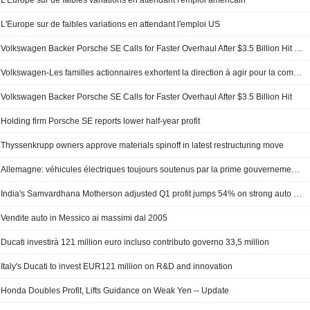
L'Europe sur de faibles variations en attendant l'emploi américain
L'Europe sur de faibles variations en attendant l'emploi US
Volkswagen Backer Porsche SE Calls for Faster Overhaul After $3.5 Billion Hit -- Update
Volkswagen-Les familles actionnaires exhortent la direction à agir pour la compétitivité
Volkswagen Backer Porsche SE Calls for Faster Overhaul After $3.5 Billion Hit
Holding firm Porsche SE reports lower half-year profit
Thyssenkrupp owners approve materials spinoff in latest restructuring move
Allemagne: véhicules électriques toujours soutenus par la prime gouvernementale
India's Samvardhana Motherson adjusted Q1 profit jumps 54% on strong auto parts demand
Vendite auto in Messico ai massimi dal 2005
Ducati investirà 121 million euro incluso contributo governo 33,5 million
Italy's Ducati to invest EUR121 million on R&D and innovation
Honda Doubles Profit, Lifts Guidance on Weak Yen -- Update