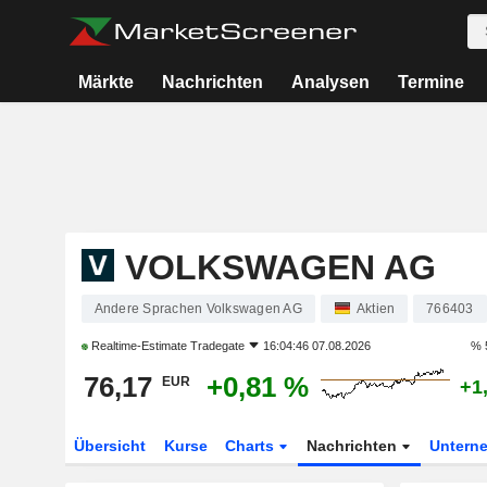
Märkte
Nachrichten
Analysen
Termine
VOLKSWAGEN AG
Andere Sprachen Volkswagen AG
Aktien
766403
Realtime-Estimate
Tradegate
16:04:46 07.08.2026
% 
76,17
+0,81 %
EUR
+1
Übersicht
Kurse
Charts
Nachrichten
Untern