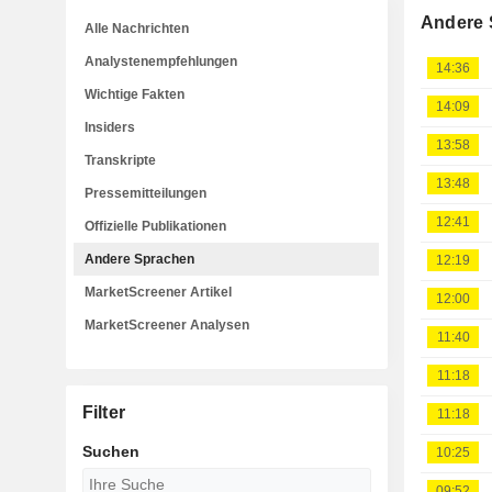
Andere 
Alle Nachrichten
Analystenempfehlungen
14:36
Wichtige Fakten
14:09
Insiders
13:58
Transkripte
13:48
Pressemitteilungen
12:41
Offizielle Publikationen
Andere Sprachen
12:19
MarketScreener Artikel
12:00
MarketScreener Analysen
11:40
11:18
Filter
11:18
Suchen
10:25
09:52