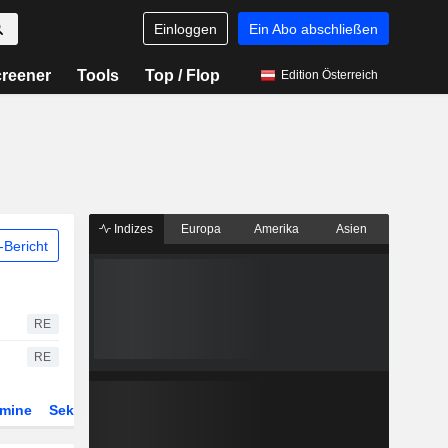
Einloggen
Ein Abo abschließen
reener
Tools
Top / Flop
Edition Österreich
Indizes
Europa
Amerika
Asien
Bericht
RE
RE
rmine
Sektor
Derivate
ETFs