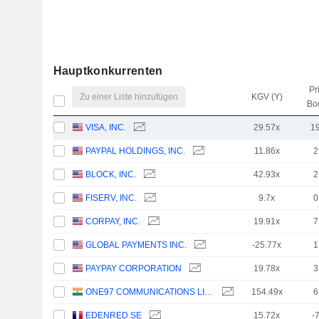
Hauptkonkurrenten
Pr
Zu einer Liste hinzufügen
KGV (Y)
Bo
VISA, INC.
29.57x
1
PAYPAL HOLDINGS, INC.
11.86x
2
BLOCK, INC.
42.93x
2
FISERV, INC.
9.7x
0
CORPAY, INC.
19.91x
7
GLOBAL PAYMENTS INC.
-25.77x
1
PAYPAY CORPORATION
19.78x
3
ONE97 COMMUNICATIONS LIMITED
154.49x
6
EDENRED SE
15.72x
-