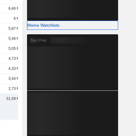
6,46 Mrd.
6 Mrd.
Meine Watchlists
5,87 Mrd.
5,46 Mrd.
Top / Flop
5,05 Mrd.
4,73 Mrd.
4,33 Mrd.
3,44 Mrd.
2,73 Mrd.
51,59 Mrd.