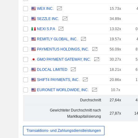
WEX INC.
15.73x
SEZZLE INC.
34.89x
NEXI S.P.A
13.02x
0
REMITLY GLOBAL, INC.
19.57x
PAYMENTUS HOLDINGS, INC.
56.09x
8
GMO PAYMENT GATEWAY, INC.
30.27x
5
DLOCAL LIMITED
18.21x
6
SHIFT4 PAYMENTS, INC.
20.86x
1
EURONET WORLDWIDE, INC.
10.7x
Durchschnitt
27,64x
4
Gewichteter Durchschnitt nach
27,87x
1
Marktkapitalisierung
Transaktions- und Zahlungsdienstleistungen