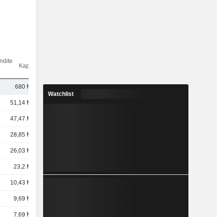
ndite
Kap.($)
680 Mrd.
Watchlist
51,14 Mrd.
47,47 Mrd.
28,85 Mrd.
26,03 Mrd.
23,2 Mrd.
10,43 Mrd.
9,69 Mrd.
7,69 Mrd.