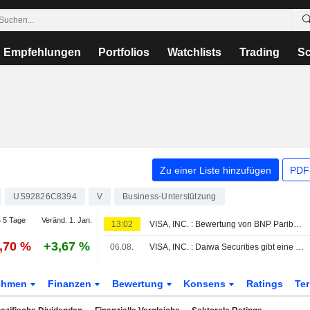
Empfehlungen
Portfolios
Watchlists
Trading
Sc
Zu einer Liste hinzufügen
PDF-
US92826C8394
V
Business-Unterstützung
 5 Tage
Veränd. 1. Jan.
13:02
VISA, INC. : Bewertung von BNP Paribas zum Kaufen erhalten
0,70 %
+3,67 %
06.08.
VISA, INC. : Daiwa Securities gibt eine Kauf-Bewertung ab
ehmen
Finanzen
Bewertung
Konsens
Ratings
Te