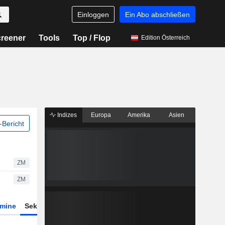
Einloggen
Ein Abo abschließen
reener
Tools
Top / Flop
Edition Österreich
Indizes
Europa
Amerika
Asien
Bericht
ZM
ZM
rmine
Sektor
Derivate
ETFs