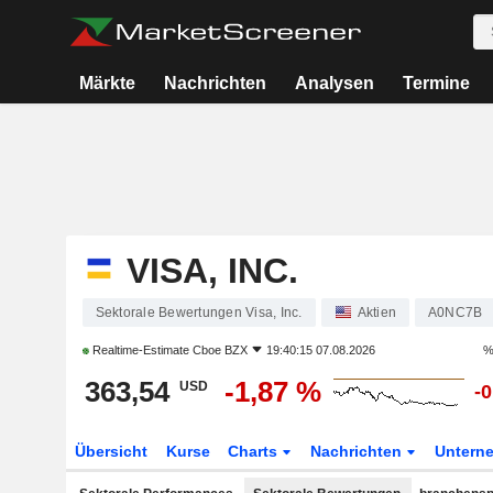
Märkte
Nachrichten
Analysen
Termine
VISA, INC.
Sektorale Bewertungen Visa, Inc.
Aktien
A0NC7B
Realtime-Estimate
Cboe BZX
19:40:15 07.08.2026
%
363,54
-1,87 %
USD
-
Übersicht
Kurse
Charts
Nachrichten
Untern