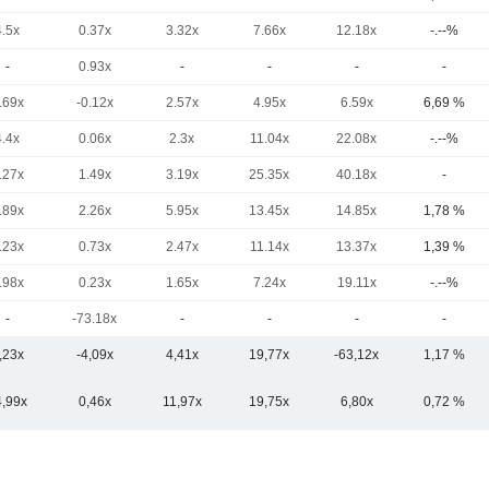
4.5x
0.37x
3.32x
7.66x
12.18x
-.--%
-
0.93x
-
-
-
-
.69x
-0.12x
2.57x
4.95x
6.59x
6,69 %
4.4x
0.06x
2.3x
11.04x
22.08x
-.--%
.27x
1.49x
3.19x
25.35x
40.18x
-
.89x
2.26x
5.95x
13.45x
14.85x
1,78 %
.23x
0.73x
2.47x
11.14x
13.37x
1,39 %
.98x
0.23x
1.65x
7.24x
19.11x
-.--%
-
-73.18x
-
-
-
-
,23x
-4,09x
4,41x
19,77x
-63,12x
1,17 %
4,99x
0,46x
11,97x
19,75x
6,80x
0,72 %