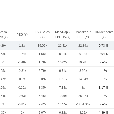
ice to
EV / Sales
Marktkap. /
Marktkap. /
Dividendenre
PEG (Y)
ok (Y)
(Y)
EBITDA (Y)
EBIT (Y)
(Y)
9.29x
1.3x
15.05x
21.41x
22.39x
0,73 %
.53x
-1.74x
1.56x
8.01x
9.18x
0,94 %
.06x
-3.48x
1.78x
10.02x
19.78x
-.--%
.95x
-0.81x
2.79x
6.71x
8.95x
-.--%
.47x
0.6x
6.09x
11.51x
14.04x
-.--%
.05x
0.16x
3.35x
7.14x
8x
1,17 %
.64x
-0.63x
6.45x
19.89x
25.27x
-.--%
.03x
-0.81x
9.42x
144.5x
-1254.06x
-.--%
7.37x
-1x
2.67x
6.32x
8.12x
4,89 %