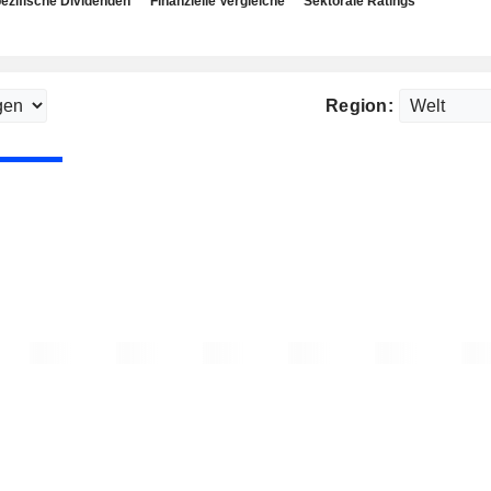
ezifische Dividenden
Finanzielle Vergleiche
Sektorale Ratings
Region: