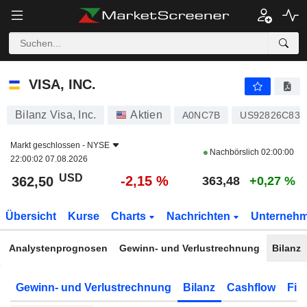
VISA, INC.
362,50
$
-2,15 %
VISA, INC.
Bilanz Visa, Inc.
Aktien
A0NC7B
US92826C839
Markt geschlossen -
NYSE
Nachbörslich
02:00:00
22:00:02 07.08.2026
USD
-2,15 %
362,50
363,48
+0,27 %
Übersicht
Kurse
Charts
Nachrichten
Unterneh
Analystenprognosen
Gewinn- und Verlustrechnung
Bilanz
Gewinn- und Verlustrechnung
Bilanz
Cashflow
Fin