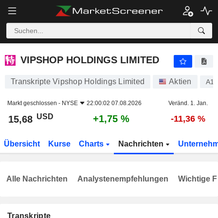
VIPSHOP HOLDINGS LIMITED
15,68
$
+1,75 %
VIPSHOP HOLDINGS LIMITED
Transkripte Vipshop Holdings Limited
Aktien
A1
Markt geschlossen -
NYSE
22:00:02 07.08.2026
Veränd. 1. Jan.
USD
+1,75 %
15,68
-11,36 %
Übersicht
Kurse
Charts
Nachrichten
Unterneh
Alle Nachrichten
Analystenempfehlungen
Wichtige F
Transkripte