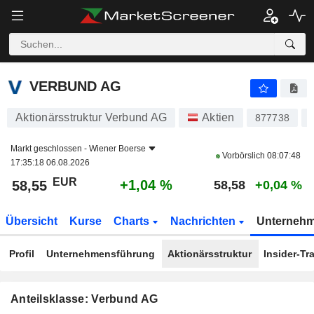
VERBUND AG
58,55
€
+1,04 %
VERBUND AG
Aktionärsstruktur Verbund AG
Aktien
877738
Markt geschlossen -
Wiener Boerse
Vorbörslich
08:07:48
17:35:18 06.08.2026
EUR
+1,04 %
58,55
58,58
+0,04 %
Übersicht
Kurse
Charts
Nachrichten
Unterneh
Profil
Unternehmensführung
Aktionärsstruktur
Insider-Tr
Anteilsklasse: Verbund AG