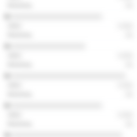
░░
░░░░░░░░░░░░░░░░░░░░░░░░░░░
░ ░░░
░░
░░░░░░░░░░░░░░░░░░░░░░
░ ░░░
░░
░░░░░░░░░░░░░░░░░░░░░░░░░░░░░░░░░░
░ ░░░
░░
░░░░░░░░░░░░░░░░░░░░░░░░░░░
░ ░░░
░░
░░░░░░░░░░░░░░░░░░░░░░░░░░░░░░░░░