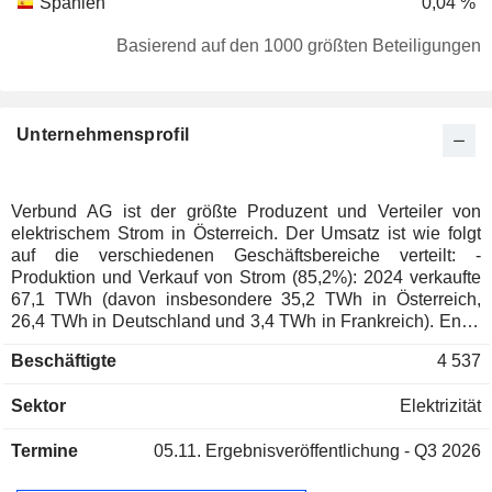
Spanien
0,04 %
Luxemburg
0,03 %
Basierend auf den 1000 größten Beteiligungen
Niederlande
0,03 %
Rumänien
0,03 %
Unternehmensprofil
Liechtenstein
0,02 %
Ungarn
0,02 %
Finnland
0,01 %
Verbund AG ist der größte Produzent und Verteiler von
elektrischem Strom in Österreich. Der Umsatz ist wie folgt
Japan
0,01 %
auf die verschiedenen Geschäftsbereiche verteilt: -
Kanada
0,01 %
Produktion und Verkauf von Strom (85,2%): 2024 verkaufte
67,1 TWh (davon insbesondere 35,2 TWh in Österreich,
Australien
0,01 %
26,4 TWh in Deutschland und 3,4 TWh in Frankreich). Ende
2024 besaß die Unternehmensgruppe 132
Beschäftigte
4 537
Wasserkraftwerke, 342 Windkraftwerke, 47
Photovoltaikanlagen und 2 Wärmekraftwerk; - Transport von
Sektor
Elektrizität
elektrischem Strom (11,1%): Betrieb eines Stromnetzes von
ca. 3.500 km Länge; - sonstige (3,7%): Beratung und
Termine
05.11.
Ergebnisveröffentlichung - Q3 2026
Engineering, Tätigkeiten in den Bereichen
Telekommunikation, Tourismus, usw.