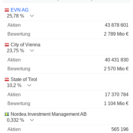
Name
Aktien
%
Bewertung
EVN AG
25,78 %
43 878 601
2 789 Mio €
City of Vienna
23,75 %
40 431 830
2 570 Mio €
State of Tirol
10,2 %
17 370 784
1 104 Mio €
Nordea Investment Management AB
0,332 %
565 196