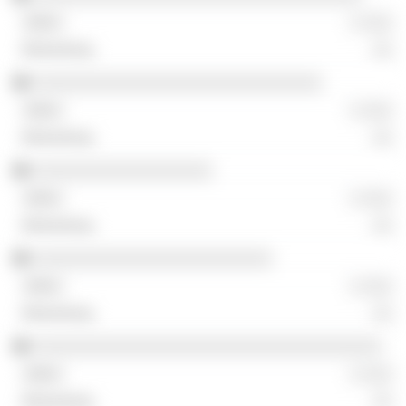
░ ░░░
░░
░░░░░░░░░░░░░░░░░░░░░░░░░░░░░
░ ░░░
░░
░░░░░░░░░░░░░░░░░░
░ ░░░
░░
░░░░░░░░░░░░░░░░░░░░░░░░
░ ░░░
░░
░░░░░░░░░░░░░░░░░░░░░░░░░░░░░░░░░░░
░ ░░░
░░