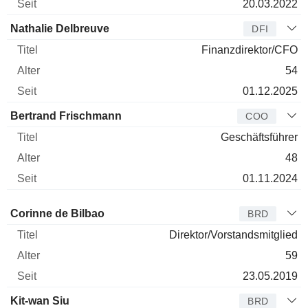
20.03.2022
Nathalie Delbreuve
DFI
Finanzdirektor/CFO
54
01.12.2025
Bertrand Frischmann
COO
Geschäftsführer
48
01.11.2024
Verwaltungsratsmitglied
Titel
Alter
Seit
Corinne de Bilbao
BRD
Direktor/Vorstandsmitglied
59
23.05.2019
Kit-wan Siu
BRD