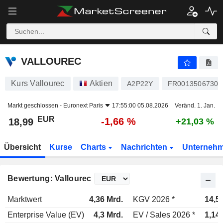
VALLOUREC
18,99
€
-1,66 %
VALLOUREC
Kurs Vallourec
Aktien
A2P22Y
FR0013506730
Markt geschlossen -
Euronext Paris
17:55:00 05.08.2026
Veränd. 1. Jan.
EUR
-1,66 %
18,99
+21,03 %
Übersicht
Kurse
Charts
Nachrichten
Unterneh
Bewertung: Vallourec
Marktwert
4,36 Mrd.
KGV 2026 *
14,5
Enterprise Value (EV)
4,3 Mrd.
EV / Sales 2026 *
1,14