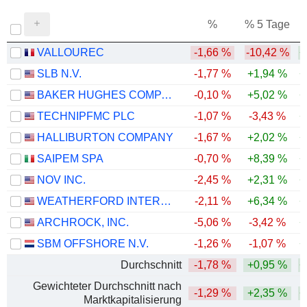
%
% 5 Tage
%
VALLOUREC
-1,66 %
-10,42 %
+
SLB N.V.
-1,77 %
+1,94 %
+
BAKER HUGHES COMPANY
-0,10 %
+5,02 %
+
TECHNIPFMC PLC
-1,07 %
-3,43 %
+
HALLIBURTON COMPANY
-1,67 %
+2,02 %
+
SAIPEM SPA
-0,70 %
+8,39 %
+
NOV INC.
-2,45 %
+2,31 %
+
WEATHERFORD INTERNATIONAL PLC
-2,11 %
+6,34 %
+
ARCHROCK, INC.
-5,06 %
-3,42 %
+
SBM OFFSHORE N.V.
-1,26 %
-1,07 %
+
Durchschnitt
-1,78 %
+0,95 %
+
Gewichteter Durchschnitt nach
-1,29 %
+2,35 %
+
Marktkapitalisierung