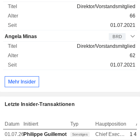
Direktor/Vorstandsmitglied
66
01.07.2021
Angela Minas
BRD
Direktor/Vorstandsmitglied
62
01.07.2021
Mehr Insider
Letzte Insider-Transaktionen
Datum
Initiiert
Typ
Hauptposition
A
01.07.26
Philippe Guillemot
Chief Executive Officer (CEO)
1 42
Sonstiges