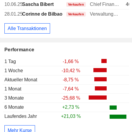
10.06.25
Sascha Bibert
Chief Financial Officer (CFO)
46
Verkaufen
28.01.25
Corinne de Bilbao
Verwaltungsratsmitglied
Verkaufen
Alle Transaktionen
Performance
1 Tag
-1,66 %
1 Woche
-10,42 %
Aktueller Monat
-8,75 %
1 Monat
-7,64 %
3 Monate
-25,68 %
6 Monate
+2,73 %
Laufendes Jahr
+21,03 %
Mehr Kurse