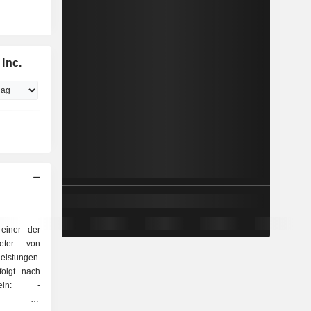
Inc.
 einer der
ieter von
eistungen.
olgt nach
sseln: -
53,7 %;