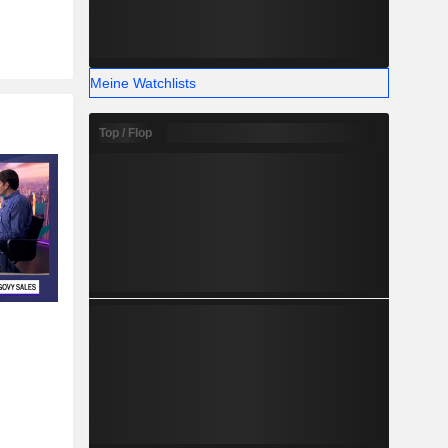
Meine Watchlists
Top / Flop