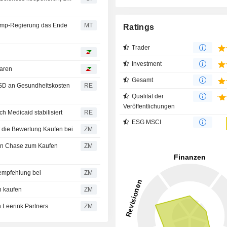
rump-Regierung das Ende
MT
Ratings
Trader
Investment
paren
Gesamt
 USD an Gesundheitskosten
RE
Qualität der
Veröffentlichungen
 Medicaid stabilisiert
RE
ESG MSCI
urities behält die Bewertung Kaufen bei
ZM
ZM
seine Kaufempfehlung bei
ZM
rnstein kaufen
ZM
-Rating von Leerink Partners
ZM