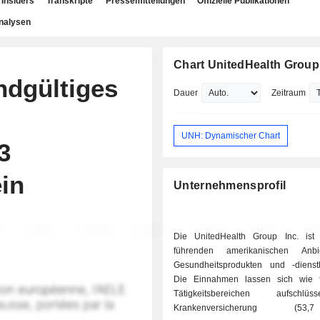
Insiders
Transkripte
Pressemitteilungen
Offizielle Publikationen
nalysen
Chart UnitedHealth Group 
ndgültiges
Dauer
Zeitraum
UNH: Dynamischer Chart
3
ein
Unternehmensprofil
Die UnitedHealth Group Inc. ist
führenden amerikanischen Anb
Gesundheitsprodukten und -dienstl
Die Einnahmen lassen sich wie f
Tätigkeitsbereichen aufschlü
Krankenversicherung (