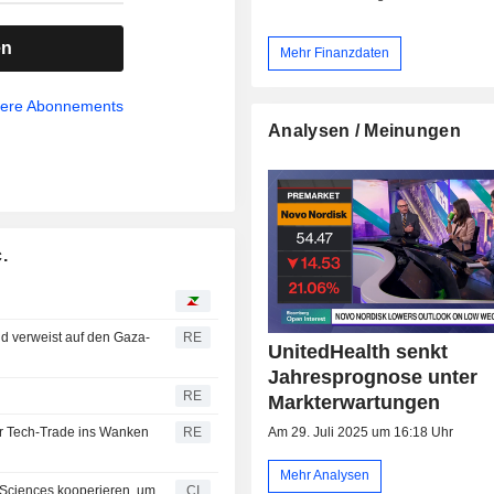
en
Mehr Finanzdaten
sere Abonnements
Analysen / Meinungen
.
d verweist auf den Gaza-
RE
UnitedHealth senkt
Jahresprognose unter
RE
Markterwartungen
Am 29. Juli 2025 um 16:18 Uhr
er Tech-Trade ins Wanken
RE
Mehr Analysen
 Sciences kooperieren, um
CI