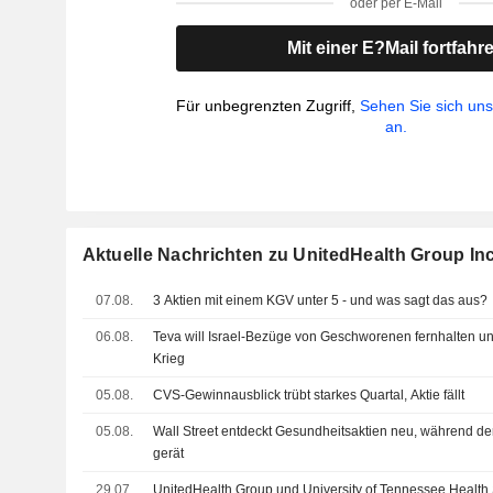
oder per E-Mail
Mit einer E?Mail fortfahr
Für unbegrenzten Zugriff,
Sehen Sie sich un
an.
Aktuelle Nachrichten zu UnitedHealth Group Inc
07.08.
3 Aktien mit einem KGV unter 5 - und was sagt das aus?
06.08.
Teva will Israel-Bezüge von Geschworenen fernhalten un
Krieg
05.08.
CVS-Gewinnausblick trübt starkes Quartal, Aktie fällt
05.08.
Wall Street entdeckt Gesundheitsaktien neu, während d
gerät
29.07.
UnitedHealth Group und University of Tennessee Health