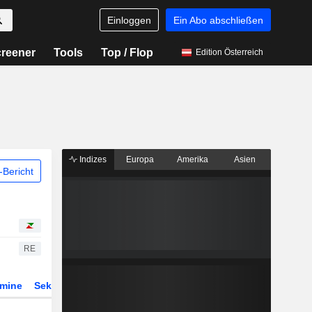
Einloggen
Ein Abo abschließen
reener
Tools
Top / Flop
Edition Österreich
Indizes
Europa
Amerika
Asien
Bericht
RE
rmine
Sektor
Derivate
ETFs