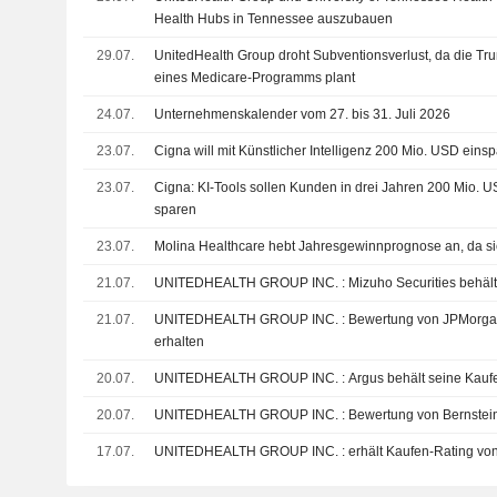
Health Hubs in Tennessee auszubauen
29.07.
UnitedHealth Group droht Subventionsverlust, da die T
eines Medicare-Programms plant
24.07.
Unternehmenskalender vom 27. bis 31. Juli 2026
23.07.
Cigna will mit Künstlicher Intelligenz 200 Mio. USD eins
23.07.
Cigna: KI-Tools sollen Kunden in drei Jahren 200 Mio.
sparen
23.07.
Molina Healthcare hebt Jahresgewinnprognose an, da sich
21.07.
UNITEDHEALTH GROUP INC. : Mizuho Sec
21.07.
UNITEDHEALTH GROUP INC. : Bewertung von JPMorgan Chase zum Kaufen
erhalten
20.07.
UNITEDHEALTH GROUP INC. : Argus behält 
20.07.
UNITEDHEALTH GROUP INC. : Bewertung von Be
17.07.
UNITEDHEALTH GROUP INC. : erhält Kaufen