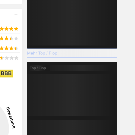
Mehr Top / Flop
Top / Flop
BBB