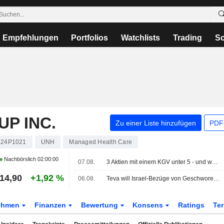
Empfehlungen
Portfolios
Watchlists
Trading
Sc
P INC.
Zu einer Liste hinzufügen
PDF-
24P1021
UNH
Managed Health Care
Nachbörslich
02:00:00
07.08.
3 Aktien mit einem KGV unter 5 - und was sagt das aus?
14,90
+1,92 %
06.08.
Teva will Israel-Bezüge von Geschworenen fernhalten und verweist auf den Gaza-Krieg
ehmen
Finanzen
Bewertung
Konsens
Ratings
Te