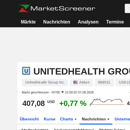
Märkte
Nachrichten
Analysen
Termine
UNITEDHEALTH GROU
UnitedHealth Group Inc.
Aktien
869561
US913
Markt geschlossen -
NYSE
22:00:02 07.08.2026
407,08
+0,77 %
USD
4
Übersicht
Kurse
Charts
Nachrichten
Untern