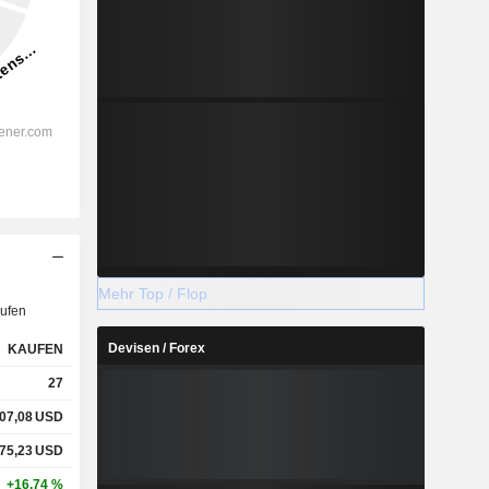
Mehr Top / Flop
ufen
Devisen / Forex
KAUFEN
27
07,08
USD
75,23
USD
+16,74 %