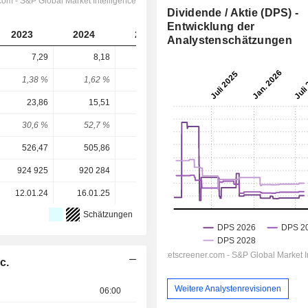
Dividende / Aktie (DPS) -
Entwicklung der
2023
2024
2025
2026
2027
Analystenschätzungen
7,29
8,18
8,73
9,045
9,352
1,38 %
1,62 %
2,64 %
2,19 %
2,27 %
23,86
15,51
13,23
18,44
21,12
30,6 %
52,7 %
66 %
49,1 %
44,3 %
526,47
505,86
330,11
412,75
412,75
924 925
920 284
905 839
908 144
-
12.01.24
16.01.25
27.01.26
-
-
Schätzungen
c.
Weitere Analystenrevisionen
06:00