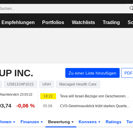
Empfehlungen
Portfolios
Watchlists
Trading
Sc
P INC.
Zu einer Liste hinzufügen
PDF-
US91324P1021
UNH
Managed Health Care
Nachbörslich
23:03:22
18:22
Teva will Israel-Bezüge von Geschworenen fernhalten und verweist auf den Gaza-Krieg
03,74
-0,06 %
05.08.
CVS-Gewinnausblick trübt starkes Quartal, Aktie fällt
ehmen
Finanzen
Bewertung
Konsens
Ratings
Te