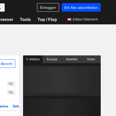
Einloggen
Ein Abo abschließen
reener
Tools
Top / Flop
Edition Österreich
Indizes
Europa
Amerika
Asien
Bericht
RE
RE
rmine
Sektor
Derivate
ETFs