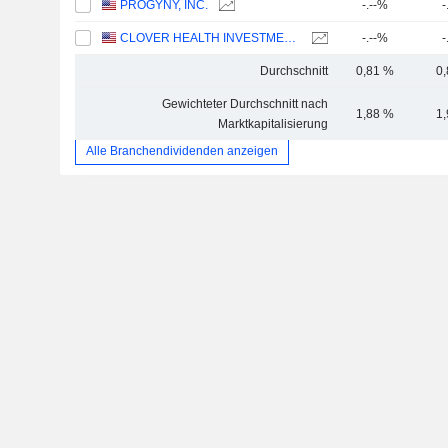
PROGYNY, INC.
-.--%
-
CLOVER HEALTH INVESTMENTS, CORP.
-.--%
-
Durchschnitt
0,81 %
0
Gewichteter Durchschnitt nach
1,88 %
1
Marktkapitalisierung
Alle Branchendividenden anzeigen