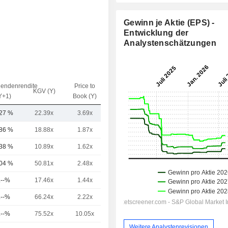
Gewinn je Aktie (EPS) -
Entwicklung der
Analystenschätzungen
dendenrendite
Price to
EV / Sales
KGV (Y)
Y+1)
Book (Y)
(Y)
,27 %
22.39x
3.69x
0.94x
,86 %
18.88x
1.87x
0.55x
,38 %
10.89x
1.62x
0.32x
,04 %
50.81x
2.48x
0.32x
.--%
17.46x
1.44x
0.15x
.--%
66.24x
2.22x
0.2x
.--%
75.52x
10.05x
0.46x
Weitere Analystenrevisionen