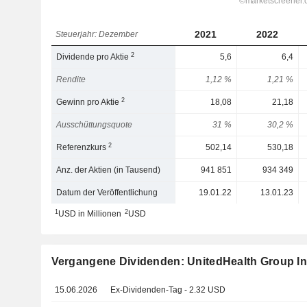
2021
2022
Steuerjahr: Dezember
2
Dividende pro Aktie
5,6
6,4
Rendite
1,12 %
1,21 %
2
Gewinn pro Aktie
18,08
21,18
Ausschüttungsquote
31 %
30,2 %
2
Referenzkurs
502,14
530,18
Anz. der Aktien (in Tausend)
941 851
934 349
Datum der Veröffentlichung
19.01.22
13.01.23
1
2
USD in Millionen
USD
Vergangene Dividenden: UnitedHealth Group In
15.06.2026
Ex-Dividenden-Tag - 2.32 USD