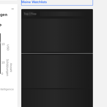
Meine Watchlists
Top / Flop
ngen