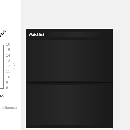
2028
9,998
2,42 %
Watchlist
24,33
41,1 %
412,75
-
-