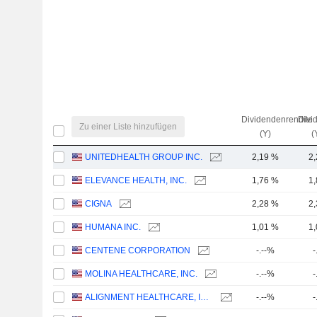
Dividendenrendite
Divi
Zu einer Liste hinzufügen
(Y)
(
UNITEDHEALTH GROUP INC.
2,19 %
2
ELEVANCE HEALTH, INC.
1,76 %
1
CIGNA
2,28 %
2
HUMANA INC.
1,01 %
1
CENTENE CORPORATION
-.--%
-
MOLINA HEALTHCARE, INC.
-.--%
-
ALIGNMENT HEALTHCARE, INC.
-.--%
-