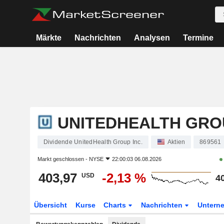
Märkte
Nachrichten
Analysen
Termine
UNITEDHEALTH GROU
Dividende UnitedHealth Group Inc.
Aktien
869561
Markt geschlossen -
NYSE
22:00:03 06.08.2026
403,97
-2,13 %
USD
4
Übersicht
Kurse
Charts
Nachrichten
Untern