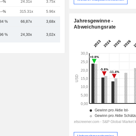
.--%
24.31x
3.75x
1.65x
.--%
315.31x
5.96x
0.69x
Jahresgewinne -
,84 %
66,87x
3,68x
0,59x
Abweichungsrate
,96 %
24,30x
3,02x
0,72x