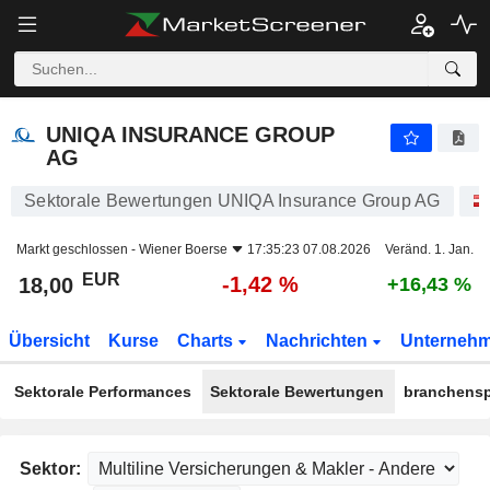
UNIQA INSURANCE GROUP AG
18,00
€
-1,42 %
UNIQA INSURANCE GROUP
AG
Sektorale Bewertungen UNIQA Insurance Group AG
Markt geschlossen -
Wiener Boerse
17:35:23 07.08.2026
Veränd. 1. Jan.
EUR
-1,42 %
18,00
+16,43 %
Übersicht
Kurse
Charts
Nachrichten
Unterneh
Sektorale Performances
Sektorale Bewertungen
branchensp
Sektor: