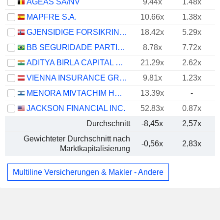
AGEAS SA/NV
9.44x
1.48x
MAPFRE S.A.
10.66x
1.38x
GJENSIDIGE FORSIKRING ASA
18.42x
5.29x
BB SEGURIDADE PARTICIPAÇÕES S.A.
8.78x
7.72x
ADITYA BIRLA CAPITAL LIMITED
21.29x
2.62x
VIENNA INSURANCE GROUP AG
9.81x
1.23x
MENORA MIVTACHIM HOLDINGS LTD.
13.39x
-
JACKSON FINANCIAL INC.
52.83x
0.87x
Durchschnitt
-8,45x
2,57x
Gewichteter Durchschnitt nach
-0,56x
2,83x
Marktkapitalisierung
Multiline Versicherungen & Makler - Andere