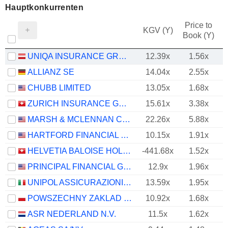
Hauptkonkurrenten
Price to
KGV (Y)
Book (Y)
UNIQA INSURANCE GROUP AG
12.39x
1.56x
ALLIANZ SE
14.04x
2.55x
CHUBB LIMITED
13.05x
1.68x
ZURICH INSURANCE GROUP LTD
15.61x
3.38x
MARSH & MCLENNAN COMPANIES
22.26x
5.88x
HARTFORD FINANCIAL SERVICES GROUP (THE), INC.
10.15x
1.91x
HELVETIA BALOISE HOLDING AG
-441.68x
1.52x
PRINCIPAL FINANCIAL GROUP, INC.
12.9x
1.96x
UNIPOL ASSICURAZIONI S.P.A.
13.59x
1.95x
POWSZECHNY ZAKLAD UBEZPIECZE? SPÓLKA AKCYJNA
10.92x
1.68x
ASR NEDERLAND N.V.
11.5x
1.62x