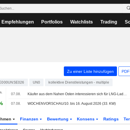
Empfehlungen
Portfolios
Watchlists
Trading
Sc
Zu einer Liste hinzufügen
PDF-
E000UNSE026
UN0
kollektive Dienstleistungen - multiple
n.
07.08.
Käufer aus dem Nahen Osten interessieren sich für LNG-Ladungen aus Kanada, sagt Pacific Energy
 %
07.08.
WOCHENVORSCHAU/10. bis 16. August 2026 (33. KW)
ehmen
Finanzen
Bewertung
Konsens
Ratings
Te