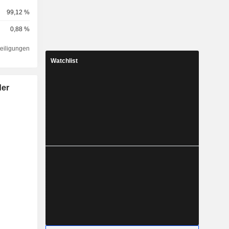
99,12 %
0,88 %
teiligungen
Watchlist
der