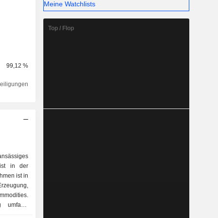
Meine Watchlists
Top / Flop
99,12 %
teiligungen
ansässiges
st in der
hmen ist in
rzeugung,
mmodities.
 umfasst
lagen, die