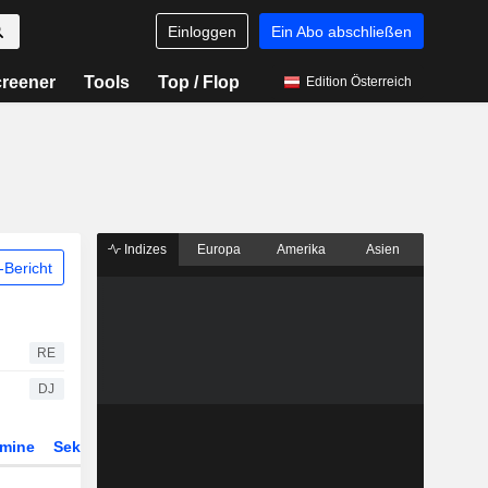
Einloggen
Ein Abo abschließen
reener
Tools
Top / Flop
Edition Österreich
Indizes
Europa
Amerika
Asien
Bericht
RE
DJ
rmine
Sektor
ETFs