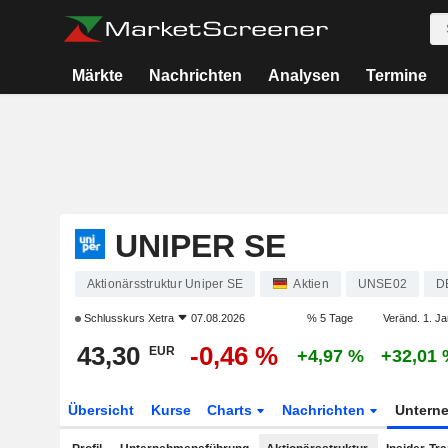
Märkte
Nachrichten
Analysen
Termine
UNIPER SE
Aktionärsstruktur Uniper SE
Aktien
UNSE02
D
Schlusskurs
Xetra
07.08.2026
% 5 Tage
Veränd. 1. Ja
43,30
-0,46 %
EUR
+4,97 %
+32,01
Übersicht
Kurse
Charts
Nachrichten
Untern