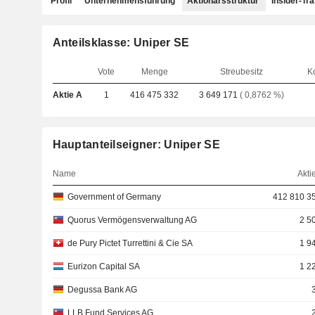
Profil
Unternehmensführung
Aktionärsstruktur
Insider-Tr
Anteilsklasse: Uniper SE
Vote
Menge
Streubesitz
K
Aktie A
1
416 475 332
3 649 171
( 0,8762 %)
Hauptanteilseigner: Uniper SE
Name
Akti
Government of Germany
412 810 3
Quorus Vermögensverwaltung AG
2 5
de Pury Pictet Turrettini & Cie SA
1 9
Eurizon Capital SA
1 2
Degussa Bank AG
LLB Fund Services AG