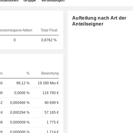
ansaktionen
Gruppe
Verbindungen
Aufteilung nach Art der
Anteilseigner
onzerneigene Aktien
Total Float
0
0,8762 %
en
%
Bewertung
50
99,12 %
19 280 Mio €
00
0,0006 %
116 760 €
42
0,000466 %
90 699 €
24
0,000294 %
57 165 €
38
0,000009 %
1 775 €
26
0,000006 %
1 214 €