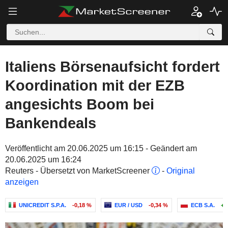
Italiens Börsenaufsicht fordert
Koordination mit der EZB
angesichts Boom bei
Bankendeals
Veröffentlicht am 20.06.2025 um 16:15 - Geändert am
20.06.2025 um 16:24
Reuters - Übersetzt von MarketScreener
-
Original
anzeigen
UNICREDIT S.P.A.
-0,18 %
EUR / USD
-0,34 %
ECB S.A.
+0