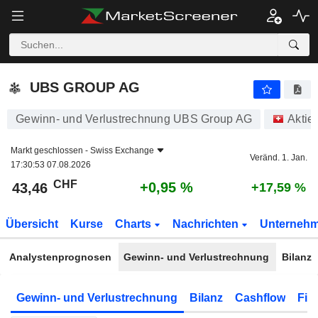
UBS GROUP AG
43,46
CHF
+0,95 %
UBS GROUP AG
Gewinn- und Verlustrechnung UBS Group AG
Aktie
Markt geschlossen -
Swiss Exchange
Veränd. 1. Jan.
17:30:53 07.08.2026
CHF
+0,95 %
43,46
+17,59 %
Übersicht
Kurse
Charts
Nachrichten
Unterneh
Analystenprognosen
Gewinn- und Verlustrechnung
Bilanz
Gewinn- und Verlustrechnung
Bilanz
Cashflow
Fin