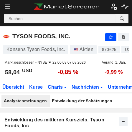
TYSON FOODS, INC.
58,04
$
-0,85 %
TYSON FOODS, INC.
Konsens Tyson Foods, Inc.
Aktien
870625
US
Markt geschlossen -
NYSE
22:00:03 07.08.2026
Veränd. 1. Jan.
USD
-0,85 %
58,04
-0,99 %
Übersicht
Kurse
Charts
Nachrichten
Unterneh
Analystenmeinungen
Entwicklung der Schätzungen
Entwicklung des mittleren Kursziels: Tyson
Foods, Inc.