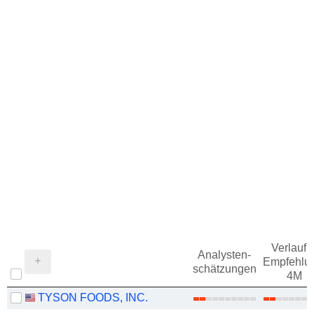
Verlauf d
Analysten-
Empfehlu
schätzungen
4M
TYSON FOODS, INC.