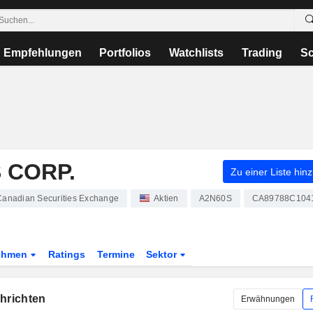
Empfehlungen
Portfolios
Watchlists
Trading
Sc
 CORP.
Zu einer Liste hin
Canadian Securities Exchange
Aktien
A2N60S
CA89788C104
ehmen
Ratings
Termine
Sektor
chrichten
Erwähnungen