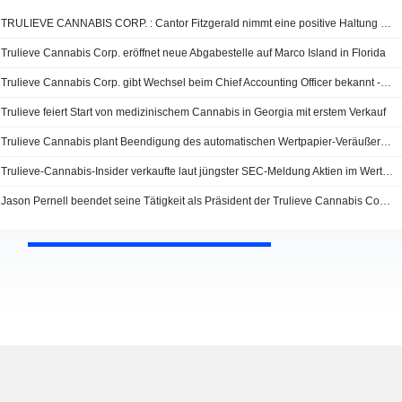
TRULIEVE CANNABIS CORP. : Cantor Fitzgerald nimmt eine positive Haltung ein
Trulieve Cannabis Corp. eröffnet neue Abgabestelle auf Marco Island in Florida
Trulieve Cannabis Corp. gibt Wechsel beim Chief Accounting Officer bekannt - wirksam zum 30. Juni 2026
Trulieve feiert Start von medizinischem Cannabis in Georgia mit erstem Verkauf
Trulieve Cannabis plant Beendigung des automatischen Wertpapier-Veräußerungsplans für Führungskräfte
Trulieve-Cannabis-Insider verkaufte laut jüngster SEC-Meldung Aktien im Wert von 8.936.520 USD
Jason Pernell beendet seine Tätigkeit als Präsident der Trulieve Cannabis Corp. zum 11. Juni 2026