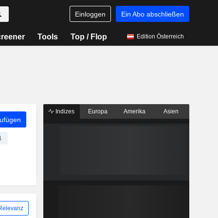
Einloggen
Ein Abo abschließen
reener
Tools
Top / Flop
Edition Österreich
Indizes
Europa
Amerika
Asien
zufügen
1
Relevanz