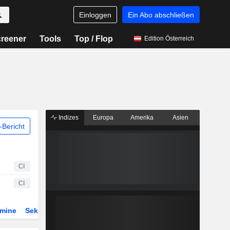
Einloggen
Ein Abo abschließen
reener
Tools
Top / Flop
Edition Österreich
Indizes
Europa
Amerika
Asien
Bericht
CI
CI
rmine
Sektor