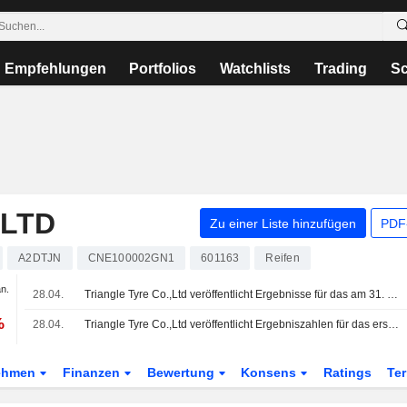
Empfehlungen
Portfolios
Watchlists
Trading
Sc
,LTD
Zu einer Liste hinzufügen
PDF-
A2DTJN
CNE100002GN1
601163
Reifen
an.
28.04.
Triangle Tyre Co.,Ltd veröffentlicht Ergebnisse für das am 31. Dezember 2025 endende Geschäftsjahr
%
28.04.
Triangle Tyre Co.,Ltd veröffentlicht Ergebniszahlen für das erste Quartal zum 31. März 2026
ehmen
Finanzen
Bewertung
Konsens
Ratings
Te