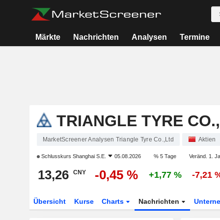
Märkte
Nachrichten
Analysen
Termine
TRIANGLE TYRE CO.
MarketScreener Analysen Triangle Tyre Co.,Ltd
Aktien
Schlusskurs
Shanghai S.E.
05.08.2026
% 5 Tage
Veränd. 1. J
13,26
-0,45 %
CNY
+1,77 %
-7,21 
Übersicht
Kurse
Charts
Nachrichten
Untern