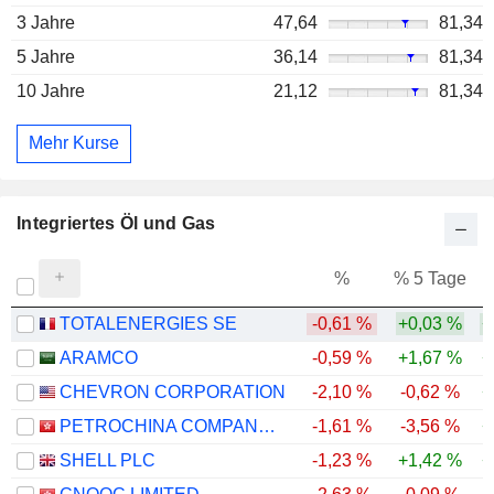
3 Jahre
47,64
81,34
5 Jahre
36,14
81,34
10 Jahre
21,12
81,34
Mehr Kurse
Integriertes Öl und Gas
%
% 5 Tage
%
TOTALENERGIES SE
-0,61 %
+0,03 %
+
ARAMCO
-0,59 %
+1,67 %
+
CHEVRON CORPORATION
-2,10 %
-0,62 %
+
PETROCHINA COMPANY LIMITED
-1,61 %
-3,56 %
+
SHELL PLC
-1,23 %
+1,42 %
+