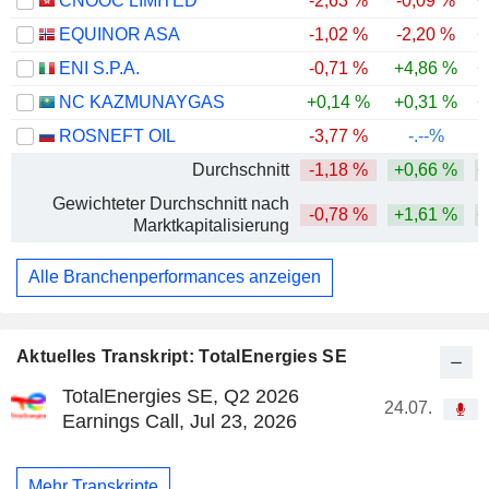
CNOOC LIMITED
-2,63 %
-0,09 %
+
EQUINOR ASA
-1,02 %
-2,20 %
+
ENI S.P.A.
-0,71 %
+4,86 %
+
NC KAZMUNAYGAS
+0,14 %
+0,31 %
+
ROSNEFT OIL
-3,77 %
-.--%
Durchschnitt
-1,18 %
+0,66 %
+
Gewichteter Durchschnitt nach
-0,78 %
+1,61 %
+
Marktkapitalisierung
Alle Branchenperformances anzeigen
Aktuelles Transkript: TotalEnergies SE
TotalEnergies SE, Q2 2026
24.07.
Earnings Call, Jul 23, 2026
Mehr Transkripte