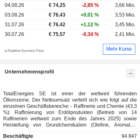
04.08.26
€ 74,25
-2,85 %
3,66 Mio.
03.08.26
€ 76,43
+0,01 %
3,53 Mio.
31.07.26
€ 76,42
+1,12 %
3,45 Mio.
30.07.26
€ 75,57
-0,34 %
2,41 Mio.
Mehr Kurse
Realtime Euronext Paris
Unternehmensprofil
TotalEnergies SE ist einer der weltweit führenden
Ölkonzerne. Der Nettoumsatz verteilt sich wie folgt auf die
einzelnen Geschäftsbereiche: - Raffinerie und Chemie (43,3
%): Raffinierung von Erdölprodukten (Betrieb von 14
Raffinerien weltweit zum Ende des Jahres 2025) sowie
Herstellung von Grundchemikalien (Olefine, Aromaten,
Polyethylen, Düngemittel usw.) und Spezialchemikalien
Beschäftigte
94 847
(Kautschuk, Harze, Klebstoffe usw.). Der Konzern ist zudem