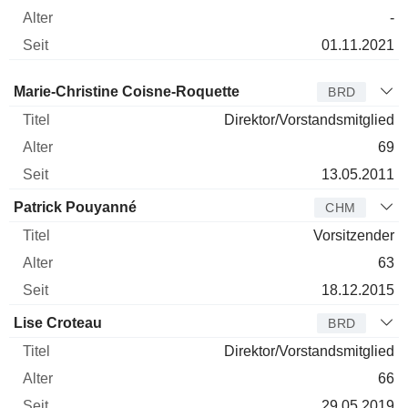
-
01.11.2021
Verwaltungsratsmitglied
Titel
Alter
Seit
Marie-Christine Coisne-Roquette
BRD
Direktor/Vorstandsmitglied
69
13.05.2011
Patrick Pouyanné
CHM
Vorsitzender
63
18.12.2015
Lise Croteau
BRD
Direktor/Vorstandsmitglied
66
29.05.2019