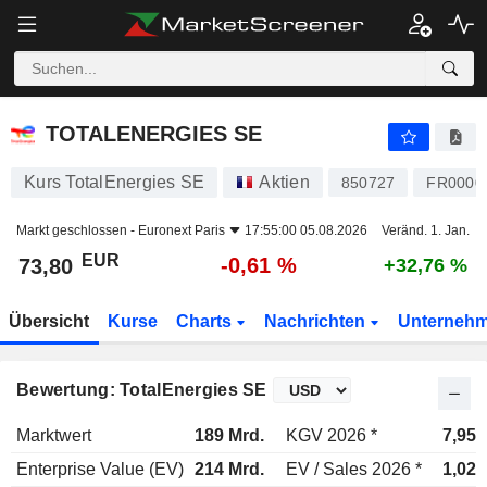
TOTALENERGIES SE
73,80
€
-0,61 %
TOTALENERGIES SE
Kurs TotalEnergies SE
Aktien
850727
FR0000
Markt geschlossen -
Euronext Paris
17:55:00 05.08.2026
Veränd. 1. Jan.
EUR
-0,61 %
73,80
+32,76 %
Übersicht
Kurse
Charts
Nachrichten
Unterneh
Bewertung: TotalEnergies SE
Marktwert
189 Mrd.
KGV 2026 *
7,95x
Enterprise Value (EV)
214 Mrd.
EV / Sales 2026 *
1,02x