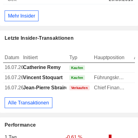
Mehr Insider
Letzte Insider-Transaktionen
Datum
Initiiert
Typ
Hauptposition
A
16.07.26
Catherine Remy
Kaufen
16.07.26
Vincent Stoquart
Führungskraft / leitender Angestellter
Kaufen
16.07.26
Jean-Pierre Sbraire
Chief Financial Officer (CFO)
-
Verkaufen
Alle Transaktionen
Performance
1 Tag
-0,61 %