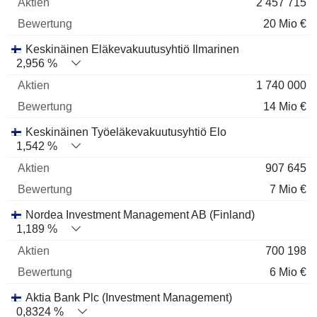
2 457 715
20 Mio €
Keskinäinen Eläkevakuutusyhtiö Ilmarinen
2,956 %
1 740 000
14 Mio €
Keskinäinen Työeläkevakuutusyhtiö Elo
1,542 %
907 645
7 Mio €
Nordea Investment Management AB (Finland)
1,189 %
700 198
6 Mio €
Aktia Bank Plc (Investment Management)
0,8324 %