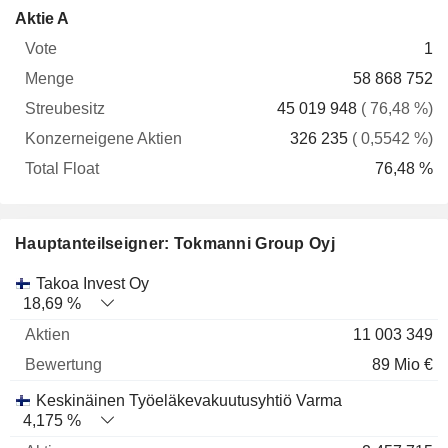
Konzerneigene
Total
Aktie A
Vote
Menge
Streubesitz
Aktien
Float
1
58 868 752
45 019 948
( 76,48 %)
326 235
( 0,5542 %)
76,48 %
Hauptanteilseigner: Tokmanni Group Oyj
Name
Aktien
%
Bewertung
Takoa Invest Oy
18,69 %
11 003 349
89 Mio €
Keskinäinen Työeläkevakuutusyhtiö Varma
4,175 %