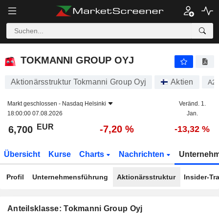
TOKMANNI GROUP OYJ
6,700
€
-7,20 %
TOKMANNI GROUP OYJ
Aktionärsstruktur Tokmanni Group Oyj
Aktien
A2
Markt geschlossen -
Nasdaq Helsinki
Veränd. 1.
18:00:00 07.08.2026
Jan.
EUR
-7,20 %
6,700
-13,32 %
Übersicht
Kurse
Charts
Nachrichten
Unterneh
Profil
Unternehmensführung
Aktionärsstruktur
Insider-Tr
Anteilsklasse: Tokmanni Group Oyj