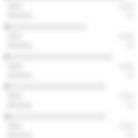
░ ░░░
░░
░░░░░░░░░░░░░░░░░░░░░░
░ ░░░
░░
░░░░░░░░░░░░░░░░░░░░░░░░░░░░░░
░ ░░░
░░
░░░░░░░░░░░░░░░░░░░░░░░░░░░░
░ ░░░
░░
░░░░░░░░░░░░░░░░░░░░░░░░░░░░
░ ░░░
░░