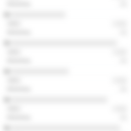
░░
░░░░░░░░░░░░░░░░░
░ ░░░
░░
░░░░░░░░░░░░░░░░░░░░░░░░░░░░░░░░░
░ ░░░
░░
░░░░░░░░░░░░░░░░░░
░ ░░░
░░
░░░░░░░░░░░░░░░░░░░░░░░░░░░░░░
░ ░░░
░░
░░░░░░░░░░░░░░░░░░░░░░░░░░░░░░░░░░