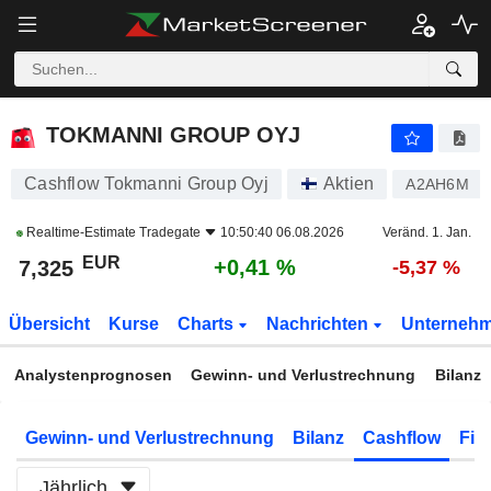
TOKMANNI GROUP OYJ
7,325
€
+0,41 %
TOKMANNI GROUP OYJ
Cashflow Tokmanni Group Oyj
Aktien
A2AH6M
Realtime-Estimate
Tradegate
10:50:40 06.08.2026
Veränd. 1. Jan.
EUR
+0,41 %
7,325
-5,37 %
Übersicht
Kurse
Charts
Nachrichten
Unterneh
Analystenprognosen
Gewinn- und Verlustrechnung
Bilanz
Gewinn- und Verlustrechnung
Bilanz
Cashflow
Fin
Jährlich