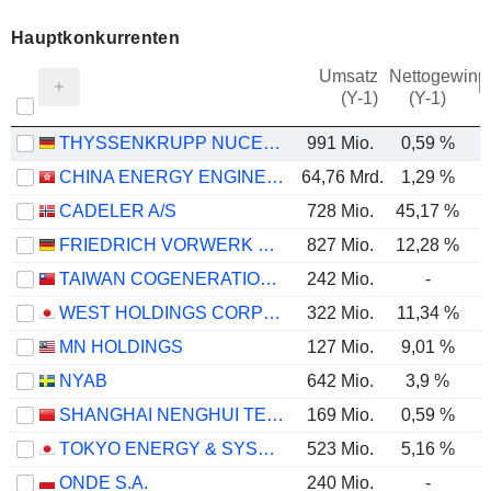
Hauptkonkurrenten
Umsatz
Nettogewinn
M
(Y-1)
(Y-1)
THYSSENKRUPP NUCERA AG & CO. KGAA
991 Mio.
0,59 %
CHINA ENERGY ENGINEERING CORPORATION LIMITED
64,76 Mrd.
1,29 %
CADELER A/S
728 Mio.
45,17 %
FRIEDRICH VORWERK GROUP SE
827 Mio.
12,28 %
TAIWAN COGENERATION CORPORATION
242 Mio.
-
WEST HOLDINGS CORPORATION
322 Mio.
11,34 %
MN HOLDINGS
127 Mio.
9,01 %
NYAB
642 Mio.
3,9 %
SHANGHAI NENGHUI TECHNOLOGY CO.,LTD.
169 Mio.
0,59 %
TOKYO ENERGY & SYSTEMS INC.
523 Mio.
5,16 %
ONDE S.A.
240 Mio.
-