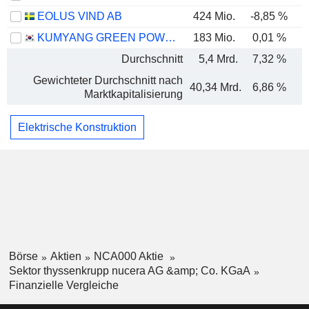
EOLUS VIND AB
424 Mio.
-8,85 %
KUMYANG GREEN POWER CO., LTD.
183 Mio.
0,01 %
Durchschnitt
5,4 Mrd.
7,32 %
Gewichteter Durchschnitt nach
40,34 Mrd.
6,86 %
Marktkapitalisierung
Elektrische Konstruktion
Börse
Aktien
NCA000 Aktie
Sektor thyssenkrupp nucera AG &amp; Co. KGaA
Finanzielle Vergleiche