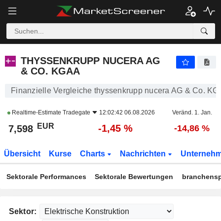
THYSSENKRUPP NUCERA AG & CO. KGAA
7,598
€
-1,45 %
THYSSENKRUPP NUCERA AG
& CO. KGAA
Finanzielle Vergleiche thyssenkrupp nucera AG & Co. K
Realtime-Estimate
Tradegate
12:02:42 06.08.2026
Veränd. 1. Jan.
EUR
-1,45 %
7,598
-14,86 %
Übersicht
Kurse
Charts
Nachrichten
Unterneh
Sektorale Performances
Sektorale Bewertungen
branchensp
Sektor: